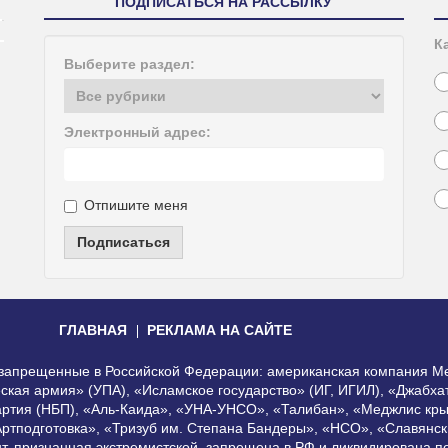
ПОДПИСАТЬСЯ НА РАССЫЛКУ
К
Выберите раздел:
Электронный адрес:
Отпишите меня
Подписаться
ГЛАВНАЯ
РЕКЛАМА НА САЙТЕ
, запрещенные в Российской Федерации: американская компания Me
еская армия» (УПА), «Исламское государство» (ИГ, ИГИЛ), «Джабх
артия (НБП), «Аль-Каида», «УНА-УНСО», «Талибан», «Меджлис кры
Артподготовка», «Тризуб им. Степана Бандеры», «НСО», «Славянск
нт, признанная экстремистской, запрещена в РФ и ликвидирована 