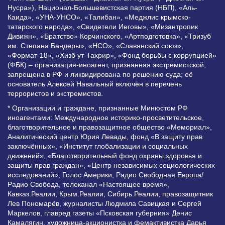
Нусра»), Национал-Большевистская партия (НБП), «Аль-
Каида», «УНА-УНСО», «Талибан», «Меджлис крымско-
татарского народа», «Свидетели Иеговы», «Мизантропик
Дивижн», «Братство» Корчинского, «Артподготовка», «Тризуб
им. Степана Бандеры», «НСО», «Славянский союз»,
«Формат-18», «Хизб ут-Тахрир», «Фонд борьбы с коррупцией»
(ФБК) – организация-иноагент, признанная экстремистской,
запрещена в РФ и ликвидирована по решению суда; её
основатель Алексей Навальный включён в перечень
террористов и экстремистов.
* Организации и граждане, признанные Минюстом РФ
иноагентами: Международное историко-просветительское,
благотворительное и правозащитное общество «Мемориал»,
Аналитический центр Юрия Левады, фонд «В защиту прав
заключённых», «Институт глобализации и социальных
движений», «Благотворительный фонд охраны здоровья и
защиты прав граждан», «Центр независимых социологических
исследований», Голос Америки, Радио Свободная Европа/
Радио Свобода, телеканал «Настоящее время»,
Кавказ.Реалии, Крым.Реалии, Сибирь.Реалии, правозащитник
Лев Пономарёв, журналисты Людмила Савицкая и Сергей
Маркелов, главред газеты «Псковская губерния» Денис
Камалягин, художница-акционистка и фемактивистка Дарья