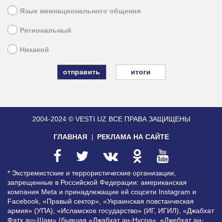
Язык межнационального общения
Региональный
Никакой
итоги
2004-2024 © VESTI.UZ
ВСЕ ПРАВА ЗАЩИЩЕНЫ
ГЛАВНАЯ
РЕКЛАМА НА САЙТЕ
* Экстремистские и террористические организации,
запрещенные в Российской Федерации: американская
компания Meta и принадлежащие ей соцсети Instagram и
Facebook, «Правый сектор», «Украинская повстанческая
армия» (УПА), «Исламское государство» (ИГ, ИГИЛ), «Джабхат
Фатх аш-Шам» (бывшая «Джабхат ан-Нусра», «Джебхат ан-