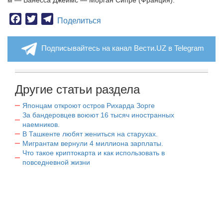
м — Ванесса Джеймс — Морган Сипре (Франция).
Facebook
Twitter
Telegram
Поделиться
Подписывайтесь на канал Вести.UZ в Telegram
Другие статьи раздела
Японцам откроют остров Рихарда Зорге
За бандеровцев воюют 16 тысяч иностранных
наемников.
В Ташкенте любят жениться на старухах.
Мигрантам вернули 4 миллиона зарплаты.
Что такое криптокарта и как использовать в
повседневной жизни