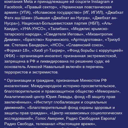
компания Meta и принадлежащие ей соцсети Instagram и
Facebook, «Правый сектор», «Украинская повстанческая
армия» (УПА), «Исламское государство» (ИГ, ИГИЛ), «Джабхат
Фатх аш-Шам» (бывшая «Джабхат ан-Нусра», «Джебхат ан-
Нусра»), Национал-Большевистская партия (НБП), «Аль-
Каида», «УНА-УНСО», «Талибан», «Меджлис крымско-
татарского народа», «Свидетели Иеговы», «Мизантропик
Дивижн», «Братство» Корчинского, «Артподготовка», «Тризуб
им. Степана Бандеры», «НСО», «Славянский союз»,
«Формат-18», «Хизб ут-Тахрир», «Фонд борьбы с коррупцией»
(ФБК) – организация-иноагент, признанная экстремистской,
запрещена в РФ и ликвидирована по решению суда; её
основатель Алексей Навальный включён в перечень
террористов и экстремистов.
* Организации и граждане, признанные Минюстом РФ
иноагентами: Международное историко-просветительское,
благотворительное и правозащитное общество «Мемориал»,
Аналитический центр Юрия Левады, фонд «В защиту прав
заключённых», «Институт глобализации и социальных
движений», «Благотворительный фонд охраны здоровья и
защиты прав граждан», «Центр независимых социологических
исследований», Голос Америки, Радио Свободная Европа/
Радио Свобода, телеканал «Настоящее время»,