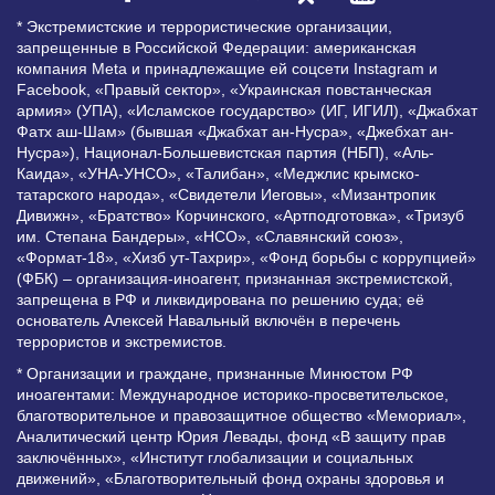
* Экстремистские и террористические организации,
запрещенные в Российской Федерации: американская
компания Meta и принадлежащие ей соцсети Instagram и
Facebook, «Правый сектор», «Украинская повстанческая
армия» (УПА), «Исламское государство» (ИГ, ИГИЛ), «Джабхат
Фатх аш-Шам» (бывшая «Джабхат ан-Нусра», «Джебхат ан-
Нусра»), Национал-Большевистская партия (НБП), «Аль-
Каида», «УНА-УНСО», «Талибан», «Меджлис крымско-
татарского народа», «Свидетели Иеговы», «Мизантропик
Дивижн», «Братство» Корчинского, «Артподготовка», «Тризуб
им. Степана Бандеры», «НСО», «Славянский союз»,
«Формат-18», «Хизб ут-Тахрир», «Фонд борьбы с коррупцией»
(ФБК) – организация-иноагент, признанная экстремистской,
запрещена в РФ и ликвидирована по решению суда; её
основатель Алексей Навальный включён в перечень
террористов и экстремистов.
* Организации и граждане, признанные Минюстом РФ
иноагентами: Международное историко-просветительское,
благотворительное и правозащитное общество «Мемориал»,
Аналитический центр Юрия Левады, фонд «В защиту прав
заключённых», «Институт глобализации и социальных
движений», «Благотворительный фонд охраны здоровья и