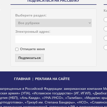
ПОДПИСАТЬСЯ НА РАССЫЛКУ
К
Выберите раздел:
Электронный адрес:
Отпишите меня
Подписаться
ГЛАВНАЯ
РЕКЛАМА НА САЙТЕ
, запрещенные в Российской Федерации: американская компания Me
еская армия» (УПА), «Исламское государство» (ИГ, ИГИЛ), «Джабх
артия (НБП), «Аль-Каида», «УНА-УНСО», «Талибан», «Меджлис кры
Артподготовка», «Тризуб им. Степана Бандеры», «НСО», «Славянск
нт, признанная экстремистской, запрещена в РФ и ликвидирована 