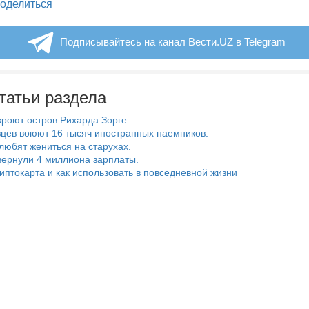
legram
оделиться
Подписывайтесь на канал Вести.UZ в Telegram
татьи раздела
роют остров Рихарда Зорге
цев воюют 16 тысяч иностранных наемников.
любят жениться на старухах.
ернули 4 миллиона зарплаты.
риптокарта и как использовать в повседневной жизни