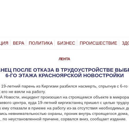
ЦИЯ
ВЕРА
ПОЛИТИКА
БИЗНЕС
ПРОИСШЕСТВИЕ
ЗД
ЛЕНТА
АНЕЦ ПОСЛЕ ОТКАЗА В ТРУДОУСТРОЙСТВЕ ВЫБ
6-ГО ЭТАЖА КРАСНОЯРСКОЙ НОВОСТРОЙКИ
 19-летний парень из Киргизии разбился насмерть, спрыгнув с 6-го
к его не взяли на работу.
А Новости, инцидент произошел на строящемся объекте в микрор
евого центра, куда 19-летний киргизстанец пришел с целью трудоу
ак ему отказали в приеме на работу из-за отсутствия необходимых д
ись невнимательностью охраны, проник внутрь строящегося дома,
и, по неустановленной причине, сорвался вниз, сообщает издание.