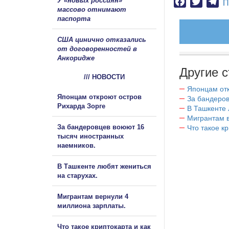
У «новых россиян»
Facebook
Twitter
Te
П
массово отнимают
паспорта
США цинично отказались
от договоренностей в
Анкоридже
Другие с
/// НОВОСТИ
Японцам отк
Японцам откроют остров
За бандеров
Рихарда Зорге
В Ташкенте 
Мигрантам в
За бандеровцев воюют 16
Что такое к
тысяч иностранных
наемников.
В Ташкенте любят жениться
на старухах.
Мигрантам вернули 4
миллиона зарплаты.
Что такое криптокарта и как