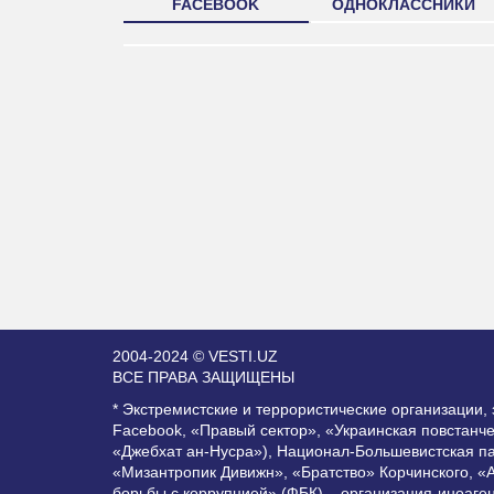
FACEBOOK
ОДНОКЛАССНИКИ
2004-2024 © VESTI.UZ
ВСЕ ПРАВА ЗАЩИЩЕНЫ
* Экстремистские и террористические организации
Facebook, «Правый сектор», «Украинская повстанч
«Джебхат ан-Нусра»), Национал-Большевистская п
«Мизантропик Дивижн», «Братство» Корчинского, «
борьбы с коррупцией» (ФБК) – организация-иноаге