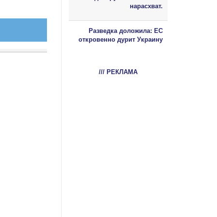
нарасхват.
Разведка доложила: ЕС
откровенно дурит Украину
/// РЕКЛАМА