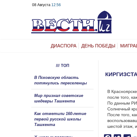
08 Августа
12:56
ДИАСПОРА
ДЕНЬ ПОБЕДЫ
МИГРА
/// ТОП
КИРГИЗСТ
В Псковскую область
потянулись переселенцы
В Красноярске
Мир признал советские
после того, ка
шедевры Ташкента
По данным РИ
Солнечный кра
Как отметили 160-летие
После того, к
первой русской школы
воспользовавш
Ташкента
шестой этаж, 