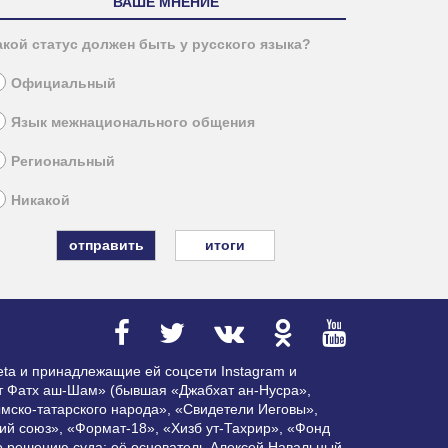
ВАШЕ МНЕНИЕ
акой статус должен быть у русского языка?
Официальный
Язык межнационального общения
Региональный
Никакой
итоги
ta и принадлежащие ей соцсети Instagram и
ат Фатх аш-Шам» (бывшая «Джабхат ан-Нусра»,
мско-татарского народа», «Свидетели Иеговы»,
ий союз», «Формат-18», «Хизб ут-Тахрир», «Фонд
по решению суда; её основатель Алексей Навальный