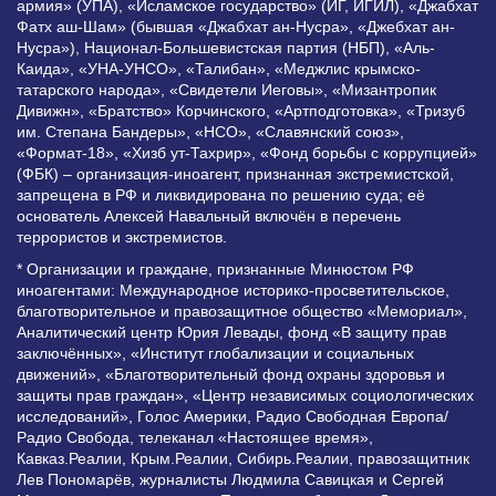
армия» (УПА), «Исламское государство» (ИГ, ИГИЛ), «Джабхат
Фатх аш-Шам» (бывшая «Джабхат ан-Нусра», «Джебхат ан-
Нусра»), Национал-Большевистская партия (НБП), «Аль-
Каида», «УНА-УНСО», «Талибан», «Меджлис крымско-
татарского народа», «Свидетели Иеговы», «Мизантропик
Дивижн», «Братство» Корчинского, «Артподготовка», «Тризуб
им. Степана Бандеры», «НСО», «Славянский союз»,
«Формат-18», «Хизб ут-Тахрир», «Фонд борьбы с коррупцией»
(ФБК) – организация-иноагент, признанная экстремистской,
запрещена в РФ и ликвидирована по решению суда; её
основатель Алексей Навальный включён в перечень
террористов и экстремистов.
* Организации и граждане, признанные Минюстом РФ
иноагентами: Международное историко-просветительское,
благотворительное и правозащитное общество «Мемориал»,
Аналитический центр Юрия Левады, фонд «В защиту прав
заключённых», «Институт глобализации и социальных
движений», «Благотворительный фонд охраны здоровья и
защиты прав граждан», «Центр независимых социологических
исследований», Голос Америки, Радио Свободная Европа/
Радио Свобода, телеканал «Настоящее время»,
Кавказ.Реалии, Крым.Реалии, Сибирь.Реалии, правозащитник
Лев Пономарёв, журналисты Людмила Савицкая и Сергей