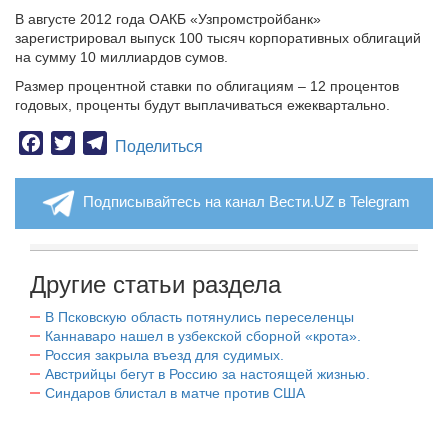
В августе 2012 года ОАКБ «Узпромстройбанк»
зарегистрировал выпуск 100 тысяч корпоративных облигаций
на сумму 10 миллиардов сумов.
Размер процентной ставки по облигациям – 12 процентов
годовых, проценты будут выплачиваться ежеквартально.
Facebook
Twitter
Telegram
Поделиться
Подписывайтесь на канал Вести.UZ в Telegram
Другие статьи раздела
В Псковскую область потянулись переселенцы
Каннаваро нашел в узбекской сборной «крота».
Россия закрыла въезд для судимых.
Австрийцы бегут в Россию за настоящей жизнью.
Синдаров блистал в матче против США