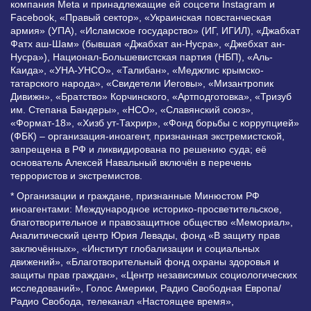
компания Meta и принадлежащие ей соцсети Instagram и
Facebook, «Правый сектор», «Украинская повстанческая
армия» (УПА), «Исламское государство» (ИГ, ИГИЛ), «Джабхат
Фатх аш-Шам» (бывшая «Джабхат ан-Нусра», «Джебхат ан-
Нусра»), Национал-Большевистская партия (НБП), «Аль-
Каида», «УНА-УНСО», «Талибан», «Меджлис крымско-
татарского народа», «Свидетели Иеговы», «Мизантропик
Дивижн», «Братство» Корчинского, «Артподготовка», «Тризуб
им. Степана Бандеры», «НСО», «Славянский союз»,
«Формат-18», «Хизб ут-Тахрир», «Фонд борьбы с коррупцией»
(ФБК) – организация-иноагент, признанная экстремистской,
запрещена в РФ и ликвидирована по решению суда; её
основатель Алексей Навальный включён в перечень
террористов и экстремистов.
* Организации и граждане, признанные Минюстом РФ
иноагентами: Международное историко-просветительское,
благотворительное и правозащитное общество «Мемориал»,
Аналитический центр Юрия Левады, фонд «В защиту прав
заключённых», «Институт глобализации и социальных
движений», «Благотворительный фонд охраны здоровья и
защиты прав граждан», «Центр независимых социологических
исследований», Голос Америки, Радио Свободная Европа/
Радио Свобода, телеканал «Настоящее время»,