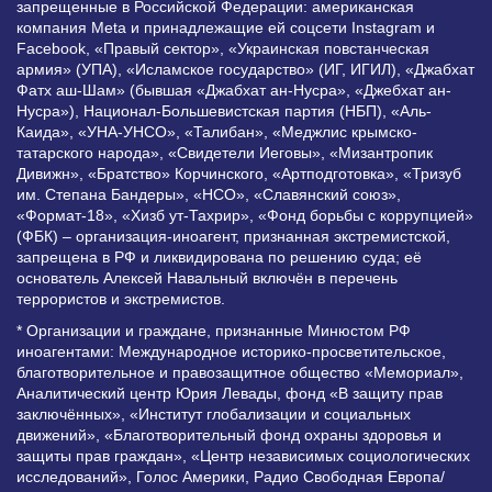
запрещенные в Российской Федерации: американская
компания Meta и принадлежащие ей соцсети Instagram и
Facebook, «Правый сектор», «Украинская повстанческая
армия» (УПА), «Исламское государство» (ИГ, ИГИЛ), «Джабхат
Фатх аш-Шам» (бывшая «Джабхат ан-Нусра», «Джебхат ан-
Нусра»), Национал-Большевистская партия (НБП), «Аль-
Каида», «УНА-УНСО», «Талибан», «Меджлис крымско-
татарского народа», «Свидетели Иеговы», «Мизантропик
Дивижн», «Братство» Корчинского, «Артподготовка», «Тризуб
им. Степана Бандеры», «НСО», «Славянский союз»,
«Формат-18», «Хизб ут-Тахрир», «Фонд борьбы с коррупцией»
(ФБК) – организация-иноагент, признанная экстремистской,
запрещена в РФ и ликвидирована по решению суда; её
основатель Алексей Навальный включён в перечень
террористов и экстремистов.
* Организации и граждане, признанные Минюстом РФ
иноагентами: Международное историко-просветительское,
благотворительное и правозащитное общество «Мемориал»,
Аналитический центр Юрия Левады, фонд «В защиту прав
заключённых», «Институт глобализации и социальных
движений», «Благотворительный фонд охраны здоровья и
защиты прав граждан», «Центр независимых социологических
исследований», Голос Америки, Радио Свободная Европа/