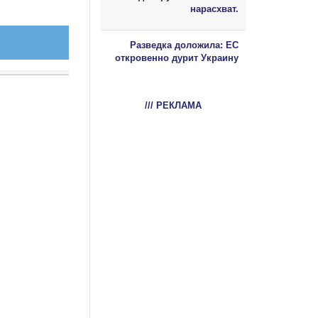
нарасхват.
Разведка доложила: ЕС
откровенно дурит Украину
/// РЕКЛАМА