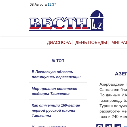
08 Августа
11:37
ДИАСПОРА
ДЕНЬ ПОБЕДЫ
МИГРА
/// ТОП
В Псковскую область
АЗЕ
потянулись переселенцы
Азербайджан п
Мир признал советские
Сангачале бли
шедевры Ташкента
По данным ИА 
газопроводу Б
Как отметили 160-летие
Турция получа
первой русской школы
разработки ме
Ташкента
газа и 240 ми