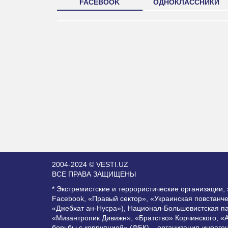
FACEBOOK
ОДНОКЛАССНИКИ
2004-2024 © VESTI.UZ
ВСЕ ПРАВА ЗАЩИЩЕНЫ
* Экстремистские и террористические организации
Facebook, «Правый сектор», «Украинская повстанч
«Джебхат ан-Нусра»), Национал-Большевистская п
«Мизантропик Дивижн», «Братство» Корчинского, «
борьбы с коррупцией» (ФБК) – организация-иноаге