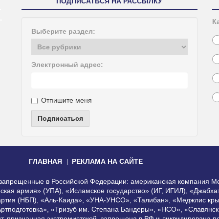
ПОДПИСАТЬСЯ НА РАССЫЛКУ
К
Выберите раздел:
Электронный адрес:
Отпишите меня
Подписаться
ГЛАВНАЯ
РЕКЛАМА НА САЙТЕ
, запрещенные в Российской Федерации: американская компания Me
еская армия» (УПА), «Исламское государство» (ИГ, ИГИЛ), «Джабх
артия (НБП), «Аль-Каида», «УНА-УНСО», «Талибан», «Меджлис кры
Артподготовка», «Тризуб им. Степана Бандеры», «НСО», «Славянск
нт, признанная экстремистской, запрещена в РФ и ликвидирована 