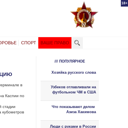
18+
ОРОВЬЕ
СПОРТ
ВАШЕ ПРАВО
/// ПОПУЛЯРНОЕ
Хозяйка русского слова
РЦИЮ
терминале в
Узбеков отлавливали на
футбольном ЧМ в США
на Каспии по
й стадии
Что показывают делом
а кубометров
Азиза Хакимова
Люди с руками в России