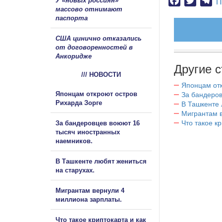
Facebook
Twitter
Te
У «новых россиян»
П
массово отнимают
паспорта
США цинично отказались
от договоренностей в
Анкоридже
Другие с
/// НОВОСТИ
Японцам отк
Японцам откроют остров
За бандеров
Рихарда Зорге
В Ташкенте 
Мигрантам в
Что такое к
За бандеровцев воюют 16
тысяч иностранных
наемников.
В Ташкенте любят жениться
на старухах.
Мигрантам вернули 4
миллиона зарплаты.
Что такое криптокарта и как