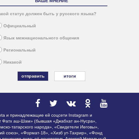
ВАШЕ МНЕНИЕ
акой статус должен быть у русского языка?
Официальный
Язык межнационального общения
Региональный
Никакой
итоги
ta и принадлежащие ей соцсети Instagram и
ат Фатх аш-Шам» (бывшая «Джабхат ан-Нусра»,
мско-татарского народа», «Свидетели Иеговы»,
ий союз», «Формат-18», «Хизб ут-Тахрир», «Фонд
по решению суда; её основатель Алексей Навальный