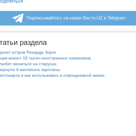
legram
оделиться
Подписывайтесь на канал Вести.UZ в Telegram
татьи раздела
роют остров Рихарда Зорге
цев воюют 16 тысяч иностранных наемников.
любят жениться на старухах.
ернули 4 миллиона зарплаты.
риптокарта и как использовать в повседневной жизни