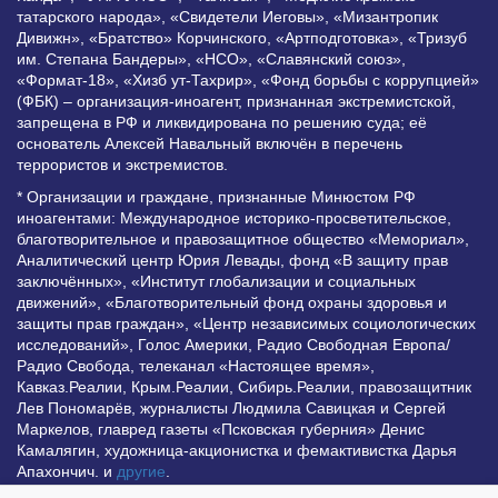
татарского народа», «Свидетели Иеговы», «Мизантропик
Дивижн», «Братство» Корчинского, «Артподготовка», «Тризуб
им. Степана Бандеры», «НСО», «Славянский союз»,
«Формат-18», «Хизб ут-Тахрир», «Фонд борьбы с коррупцией»
(ФБК) – организация-иноагент, признанная экстремистской,
запрещена в РФ и ликвидирована по решению суда; её
основатель Алексей Навальный включён в перечень
террористов и экстремистов.
* Организации и граждане, признанные Минюстом РФ
иноагентами: Международное историко-просветительское,
благотворительное и правозащитное общество «Мемориал»,
Аналитический центр Юрия Левады, фонд «В защиту прав
заключённых», «Институт глобализации и социальных
движений», «Благотворительный фонд охраны здоровья и
защиты прав граждан», «Центр независимых социологических
исследований», Голос Америки, Радио Свободная Европа/
Радио Свобода, телеканал «Настоящее время»,
Кавказ.Реалии, Крым.Реалии, Сибирь.Реалии, правозащитник
Лев Пономарёв, журналисты Людмила Савицкая и Сергей
Маркелов, главред газеты «Псковская губерния» Денис
Камалягин, художница-акционистка и фемактивистка Дарья
Апахончич. и
другие
.