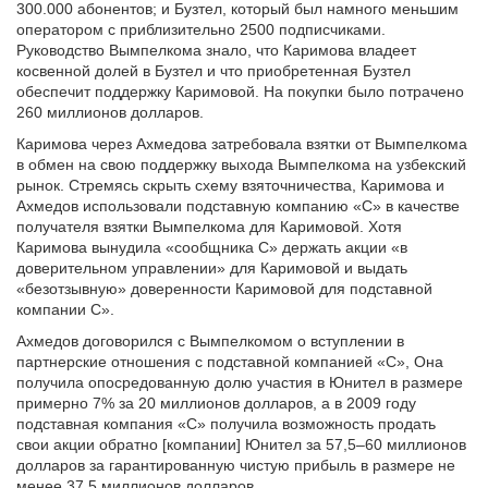
300.000 абонентов; и Бузтел, который был намного меньшим
оператором с приблизительно 2500 подписчиками.
Руководство Вымпелкома знало, что Каримова владеет
косвенной долей в Бузтел и что приобретенная Бузтел
обеспечит поддержку Каримовой. На покупки было потрачено
260 миллионов долларов.
Каримова через Ахмедова затребовала взятки от Вымпелкома
в обмен на свою поддержку выхода Вымпелкома на узбекский
рынок. Стремясь скрыть схему взяточничества, Каримова и
Ахмедов использовали подставную компанию «C» в качестве
получателя взятки Вымпелкома для Каримовой. Хотя
Каримова вынудила «сообщника C» держать акции «в
доверительном управлении» для Каримовой и выдать
«безотзывную» доверенности Каримовой для подставной
компании C».
Ахмедов договорился с Вымпелкомом о вступлении в
партнерские отношения с подставной компанией «C», Она
получила опосредованную долю участия в Юнител в размере
примерно 7% за 20 миллионов долларов, а в 2009 году
подставная компания «C» получила возможность продать
свои акции обратно [компании] Юнител за 57,5–60 миллионов
долларов за гарантированную чистую прибыль в размере не
менее 37,5 миллионов долларов.