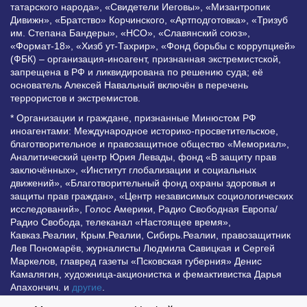
татарского народа», «Свидетели Иеговы», «Мизантропик
Дивижн», «Братство» Корчинского, «Артподготовка», «Тризуб
им. Степана Бандеры», «НСО», «Славянский союз»,
«Формат-18», «Хизб ут-Тахрир», «Фонд борьбы с коррупцией»
(ФБК) – организация-иноагент, признанная экстремистской,
запрещена в РФ и ликвидирована по решению суда; её
основатель Алексей Навальный включён в перечень
террористов и экстремистов.
* Организации и граждане, признанные Минюстом РФ
иноагентами: Международное историко-просветительское,
благотворительное и правозащитное общество «Мемориал»,
Аналитический центр Юрия Левады, фонд «В защиту прав
заключённых», «Институт глобализации и социальных
движений», «Благотворительный фонд охраны здоровья и
защиты прав граждан», «Центр независимых социологических
исследований», Голос Америки, Радио Свободная Европа/
Радио Свобода, телеканал «Настоящее время»,
Кавказ.Реалии, Крым.Реалии, Сибирь.Реалии, правозащитник
Лев Пономарёв, журналисты Людмила Савицкая и Сергей
Маркелов, главред газеты «Псковская губерния» Денис
Камалягин, художница-акционистка и фемактивистка Дарья
Апахончич. и
другие
.