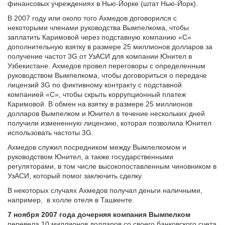
финансовых учреждениях в Нью-Йорке (штат Нью-Йорк).
В 2007 году или около того Ахмедов договорился с
некоторыми членами руководства Вымпелкома, чтобы
заплатить Каримовой через подставную компанию «С»
дополнительную взятку в размере 25 миллионов долларов за
получение частот 3G от УзАСИ для компании Юнител в
Узбекистане. Ахмедов провел переговоры с определенным
руководством Вымпелкома, чтобы договориться о передаче
лицензий 3G по фиктивному контракту с подставной
компанией «C», чтобы скрыть коррупционный платеж
Каримовой. В обмен на взятку в размере 25 миллионов
долларов Вымпелком и Юнител в течение нескольких дней
получили измененную лицензию, которая позволила Юнител
использовать частоты 3G.
Ахмедов служил посредником между Вымпелкомом и
руководством Юнител, а также государственными
регуляторами, в том числе высокопоставленным чиновником в
УзАСИ, который помог заключить сделку.
В некоторых случаях Ахмедов получал деньги наличными,
например, в холле отеля в Ташкенте.
7 ноября 2007 года дочерняя компания Вымпелком
перевела 10 миллионов долларов со своего банковского счета