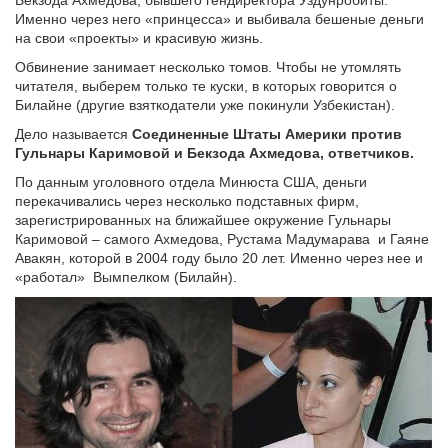
Бекзода Ахмедова, бывшего гендиректора Уздунробиты.
Именно через него «принцесса» и выбивала бешеные деньги
на свои «проекты» и красивую жизнь.
Обвинение занимает несколько томов. Чтобы не утомлять
читателя, выберем только те куски, в которых говорится о
Билайне (другие взяткодатели уже покинули Узбекистан).
Дело называется
Соединенные Штаты Америки против
Гульнары Каримовой и Бекзода Ахмедова, ответчиков.
По данным уголовного отдела Минюста США, деньги
перекачивались через несколько подставных фирм,
зарегистрированных на ближайшее окружение Гульнары
Каримовой – самого Ахмедова, Рустама Мадумарава и Гаяне
Авакян, которой в 2004 году было 20 лет. Именно через нее и
«работал» Вымпелком (Билайн).