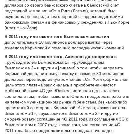
долларов со своего банковского счета на банковский счет
подставной компании «C» в Риге (Латвия), который был
осуществлен посредством операций с корреспондентскими
банковскими счетами в финансовых учреждениях в Нью-Йорке
(штат Нью-Йорк).
В 2011 году или около того Вымпелком заплатил
дополнительные 10 миллионов долларов взятки через
Ахмедова Каримовой с помощью посреднических компаний
В 2011 году или около того, Ахмедов договорился с
«руководителем Вымпелкома 1», «руководителем
Вымпелкома 2» и другими [лицами] о том, чтобы направить
Каримовой дополнительную взятку в размере 30 миллионов
долларов через подставную компанию «C». Хотя формальная
цель этого платежа заключалась в приобретении частот
мобильной связи 4G для Юнител, истинная цель платежа
состояла в том, чтобы позволить Юнител продолжать работать
на телекоммуникационном рынке Узбекистана без каких-либо
препятствий со стороны Каримовой. Ахмедов, «руководитель
Вымпелкома 1», «руководитель Вымпелкома 2» и другие
смоделировали соглашение 4G 2011 года из соглашения 3G с
Вымпелкомом в 2007 году, кроме того, что соглашение 4G
2011 года было предположительно предназначено для