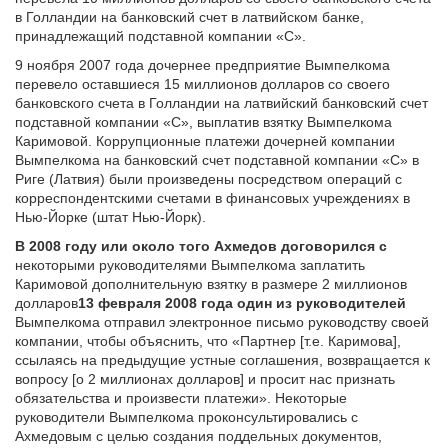
в Голландии на банковский счет в латвийском банке,
принадлежащий подставной компании «C».
9 ноября 2007 года дочернее предприятие Вымпелкома
перевело оставшиеся 15 миллионов долларов со своего
банковского счета в Голландии на латвийский банковский счет
подставной компании «C», выплатив взятку Вымпелкома
Каримовой. Коррупционные платежи дочерней компании
Вымпелкома на банковский счет подставной компании «C» в
Риге (Латвия) были произведены посредством операций с
корреспондентскими счетами в финансовых учреждениях в
Нью-Йорке (штат Нью-Йорк).
В 2008 году или около того Ахмедов договорился с
некоторыми руководителями Вымпелкома заплатить
Каримовой дополнительную взятку в размере 2 миллионов
долларов
13 февраля 2008 года один из руководителей
Вымпелкома отправил электронное письмо руководству своей
компании, чтобы объяснить, что «Партнер [т.е. Каримова],
ссылаясь на предыдущие устные соглашения, возвращается к
вопросу [о 2 миллионах долларов] и просит нас признать
обязательства и произвести платежи». Некоторые
руководители Вымпелкома проконсультировались с
Ахмедовым с целью создания поддельных документов,