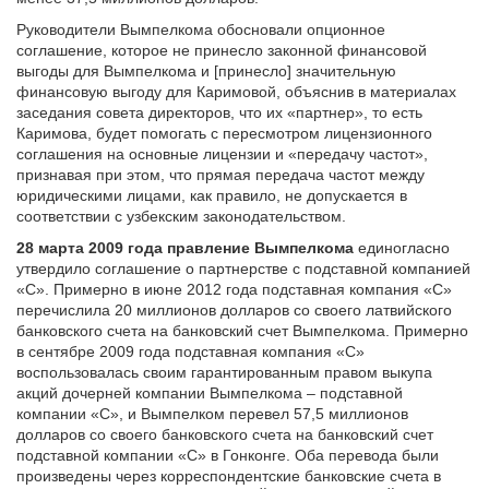
Руководители Вымпелкома обосновали опционное
соглашение, которое не принесло законной финансовой
выгоды для Вымпелкома и [принесло] значительную
финансовую выгоду для Каримовой, объяснив в материалах
заседания совета директоров, что их «партнер», то есть
Каримова, будет помогать с пересмотром лицензионного
соглашения на основные лицензии и «передачу частот»,
признавая при этом, что прямая передача частот между
юридическими лицами, как правило, не допускается в
соответствии с узбекским законодательством.
28 марта 2009 года правление Вымпелкома
единогласно
утвердило соглашение о партнерстве с подставной компанией
«C». Примерно в июне 2012 года подставная компания «C»
перечислила 20 миллионов долларов со своего латвийского
банковского счета на банковский счет Вымпелкома. Примерно
в сентябре 2009 года подставная компания «C»
воспользовалась своим гарантированным правом выкупа
акций дочерней компании Вымпелкома – подставной
компании «С», и Вымпелком перевел 57,5 миллионов
долларов со своего банковского счета на банковский счет
подставной компании «C» в Гонконге. Оба перевода были
произведены через корреспондентские банковские счета в