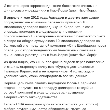
И все это через корреспондентские банковские счетами в
финансовых учреждениях в Нью-Йорке (штат Нью-Йорк).
В апреле и мае 2012 года Ахмедов и другие заставили
посреднические компании перевести примерно 10,5
миллионов долларов посреднику на Кипре, что, в свою
очередь, примерно в следующие дни отправили
приблизительно 13 электронных платежей с банковского счета
в Кипре на общую сумму около 10 миллионов долларов на
банковский счет подставной компании «C» в Швейцарии через
операции с корреспондентскими банковскими счетами в
финансовых учреждениях в Нью-Йорке (штат Нью-Йорк):
Из дела
видно, что США прекрасно видели через банковские
счета и электронную почту всю «бурную деятельность»
Гульнары Каримовой и ее подельников. И только ждали
удобного часа, чтобы обнародовать все эти данные.
Первая цель была свалить неугодного Ислама Каримова,
вторая – получить по миллиарду долларов с каждой из
сотовой компаний в виде штрафов за нарушение
американского законодательства.
Теперь США намерены добиваться конфискации [этого и]
любого другого имущества обвиняемых, вплоть до