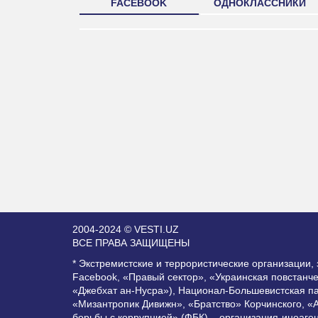
FACEBOOK
ОДНОКЛАССНИКИ
2004-2024 © VESTI.UZ
ВСЕ ПРАВА ЗАЩИЩЕНЫ
* Экстремистские и террористические организации
Facebook, «Правый сектор», «Украинская повстанч
«Джебхат ан-Нусра»), Национал-Большевистская п
«Мизантропик Дивижн», «Братство» Корчинского, «
борьбы с коррупцией» (ФБК) – организация-иноаге