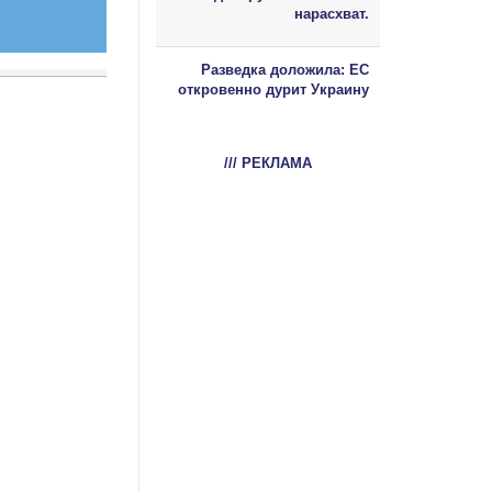
нарасхват.
Разведка доложила: ЕС
откровенно дурит Украину
/// РЕКЛАМА