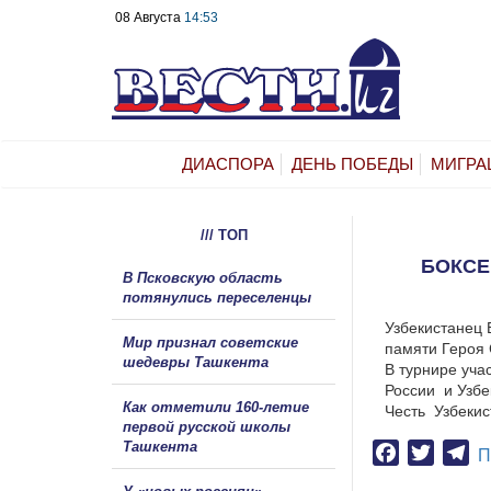
08 Августа
14:53
ДИАСПОРА
ДЕНЬ ПОБЕДЫ
МИГРА
/// ТОП
БОКСЕ
В Псковскую область
потянулись переселенцы
Узбекистанец 
Мир признал советские
памяти Героя
шедевры Ташкента
В турнире уча
России и Узбе
Как отметили 160-летие
Честь Узбекис
первой русской школы
Ташкента
Facebook
Twitter
Te
П