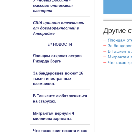
У «новых россиян»
массово отнимают
паспорта
США цинично отказались
от договоренностей в
Другие с
Анкоридже
Японцам отк
/// НОВОСТИ
За бандеров
В Ташкенте 
Японцам откроют остров
Мигрантам в
Рихарда Зорге
Что такое к
За бандеровцев воюют 16
тысяч иностранных
наемников.
В Ташкенте любят жениться
на старухах.
Мигрантам вернули 4
миллиона зарплаты.
Что такое криптокарта и как