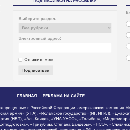
ПОДПИСАТЬСЯ НА РАССЫЛКУ
К
Выберите раздел:
Электронный адрес:
Отпишите меня
Подписаться
ГЛАВНАЯ
РЕКЛАМА НА САЙТЕ
, запрещенные в Российской Федерации: американская компания Me
еская армия» (УПА), «Исламское государство» (ИГ, ИГИЛ), «Джабх
артия (НБП), «Аль-Каида», «УНА-УНСО», «Талибан», «Меджлис кры
Артподготовка», «Тризуб им. Степана Бандеры», «НСО», «Славянск
нт, признанная экстремистской, запрещена в РФ и ликвидирована 