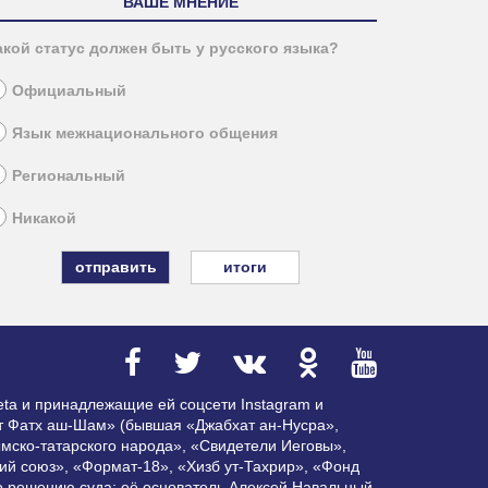
ВАШЕ МНЕНИЕ
акой статус должен быть у русского языка?
Официальный
Язык межнационального общения
Региональный
Никакой
итоги
ta и принадлежащие ей соцсети Instagram и
ат Фатх аш-Шам» (бывшая «Джабхат ан-Нусра»,
мско-татарского народа», «Свидетели Иеговы»,
ий союз», «Формат-18», «Хизб ут-Тахрир», «Фонд
по решению суда; её основатель Алексей Навальный