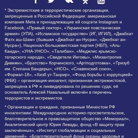
* Экстремистские и террористические организации,
запрещенные в Российской Федерации: американская
компания Meta и принадлежащие ей соцсети Instagram и
Facebook, «Правый сектор», «Украинская повстанческая
армия» (УПА), «Исламское государство» (ИГ, ИГИЛ), «Джабхат
Фатх аш-Шам» (бывшая «Джабхат ан-Нусра», «Джебхат ан-
Нусра»), Национал-Большевистская партия (НБП), «Аль-
Каида», «УНА-УНСО», «Талибан», «Меджлис крымско-
татарского народа», «Свидетели Иеговы», «Мизантропик
Дивижн», «Братство» Корчинского, «Артподготовка», «Тризуб
им. Степана Бандеры», «НСО», «Славянский союз»,
«Формат-18», «Хизб ут-Тахрир», «Фонд борьбы с коррупцией»
(ФБК) – организация-иноагент, признанная экстремистской,
запрещена в РФ и ликвидирована по решению суда; её
основатель Алексей Навальный включён в перечень
террористов и экстремистов.
* Организации и граждане, признанные Минюстом РФ
иноагентами: Международное историко-просветительское,
благотворительное и правозащитное общество «Мемориал»,
Аналитический центр Юрия Левады, фонд «В защиту прав
заключённых», «Институт глобализации и социальных
движений», «Благотворительный фонд охраны здоровья и