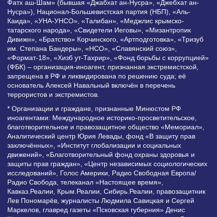
Фатх аш-Шам» (бывшая «Джабхат ан-Нусра», «Джебхат ан-
Нусра»), Национал-Большевистская партия (НБП), «Аль-
Каида», «УНА-УНСО», «Талибан», «Меджлис крымско-
татарского народа», «Свидетели Иеговы», «Мизантропик
Дивижн», «Братство» Корчинского, «Артподготовка», «Тризуб
им. Степана Бандеры», «НСО», «Славянский союз»,
«Формат-18», «Хизб ут-Тахрир», «Фонд борьбы с коррупцией»
(ФБК) – организация-иноагент, признанная экстремистской,
запрещена в РФ и ликвидирована по решению суда; её
основатель Алексей Навальный включён в перечень
террористов и экстремистов.
* Организации и граждане, признанные Минюстом РФ
иноагентами: Международное историко-просветительское,
благотворительное и правозащитное общество «Мемориал»,
Аналитический центр Юрия Левады, фонд «В защиту прав
заключённых», «Институт глобализации и социальных
движений», «Благотворительный фонд охраны здоровья и
защиты прав граждан», «Центр независимых социологических
исследований», Голос Америки, Радио Свободная Европа/
Радио Свобода, телеканал «Настоящее время»,
Кавказ.Реалии, Крым.Реалии, Сибирь.Реалии, правозащитник
Лев Пономарёв, журналисты Людмила Савицкая и Сергей
Маркелов, главред газеты «Псковская губерния» Денис