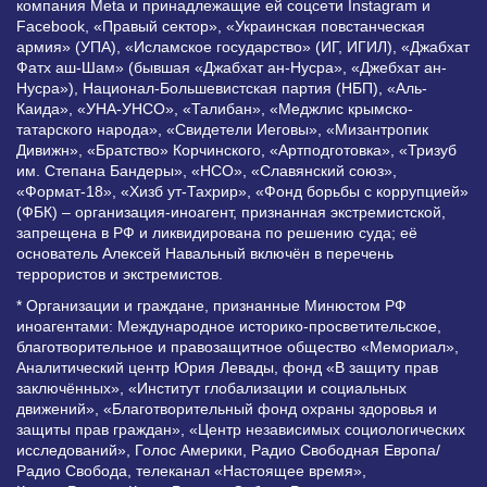
компания Meta и принадлежащие ей соцсети Instagram и
Facebook, «Правый сектор», «Украинская повстанческая
армия» (УПА), «Исламское государство» (ИГ, ИГИЛ), «Джабхат
Фатх аш-Шам» (бывшая «Джабхат ан-Нусра», «Джебхат ан-
Нусра»), Национал-Большевистская партия (НБП), «Аль-
Каида», «УНА-УНСО», «Талибан», «Меджлис крымско-
татарского народа», «Свидетели Иеговы», «Мизантропик
Дивижн», «Братство» Корчинского, «Артподготовка», «Тризуб
им. Степана Бандеры», «НСО», «Славянский союз»,
«Формат-18», «Хизб ут-Тахрир», «Фонд борьбы с коррупцией»
(ФБК) – организация-иноагент, признанная экстремистской,
запрещена в РФ и ликвидирована по решению суда; её
основатель Алексей Навальный включён в перечень
террористов и экстремистов.
* Организации и граждане, признанные Минюстом РФ
иноагентами: Международное историко-просветительское,
благотворительное и правозащитное общество «Мемориал»,
Аналитический центр Юрия Левады, фонд «В защиту прав
заключённых», «Институт глобализации и социальных
движений», «Благотворительный фонд охраны здоровья и
защиты прав граждан», «Центр независимых социологических
исследований», Голос Америки, Радио Свободная Европа/
Радио Свобода, телеканал «Настоящее время»,