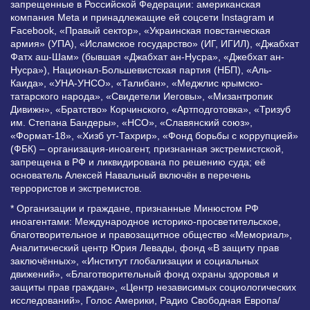
запрещенные в Российской Федерации: американская
компания Meta и принадлежащие ей соцсети Instagram и
Facebook, «Правый сектор», «Украинская повстанческая
армия» (УПА), «Исламское государство» (ИГ, ИГИЛ), «Джабхат
Фатх аш-Шам» (бывшая «Джабхат ан-Нусра», «Джебхат ан-
Нусра»), Национал-Большевистская партия (НБП), «Аль-
Каида», «УНА-УНСО», «Талибан», «Меджлис крымско-
татарского народа», «Свидетели Иеговы», «Мизантропик
Дивижн», «Братство» Корчинского, «Артподготовка», «Тризуб
им. Степана Бандеры», «НСО», «Славянский союз»,
«Формат-18», «Хизб ут-Тахрир», «Фонд борьбы с коррупцией»
(ФБК) – организация-иноагент, признанная экстремистской,
запрещена в РФ и ликвидирована по решению суда; её
основатель Алексей Навальный включён в перечень
террористов и экстремистов.
* Организации и граждане, признанные Минюстом РФ
иноагентами: Международное историко-просветительское,
благотворительное и правозащитное общество «Мемориал»,
Аналитический центр Юрия Левады, фонд «В защиту прав
заключённых», «Институт глобализации и социальных
движений», «Благотворительный фонд охраны здоровья и
защиты прав граждан», «Центр независимых социологических
исследований», Голос Америки, Радио Свободная Европа/