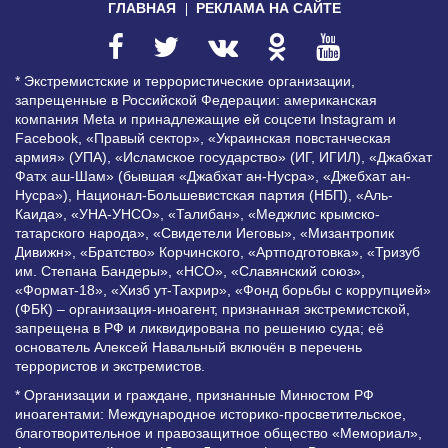
ГЛАВНАЯ
РЕКЛАМА НА САЙТЕ
* Экстремистские и террористические организации,
запрещенные в Российской Федерации: американская
компания Meta и принадлежащие ей соцсети Instagram и
Facebook, «Правый сектор», «Украинская повстанческая
армия» (УПА), «Исламское государство» (ИГ, ИГИЛ), «Джабхат
Фатх аш-Шам» (бывшая «Джабхат ан-Нусра», «Джебхат ан-
Нусра»), Национал-Большевистская партия (НБП), «Аль-
Каида», «УНА-УНСО», «Талибан», «Меджлис крымско-
татарского народа», «Свидетели Иеговы», «Мизантропик
Дивижн», «Братство» Корчинского, «Артподготовка», «Тризуб
им. Степана Бандеры», «НСО», «Славянский союз»,
«Формат-18», «Хизб ут-Тахрир», «Фонд борьбы с коррупцией»
(ФБК) – организация-иноагент, признанная экстремистской,
запрещена в РФ и ликвидирована по решению суда; её
основатель Алексей Навальный включён в перечень
террористов и экстремистов.
* Организации и граждане, признанные Минюстом РФ
иноагентами: Международное историко-просветительское,
благотворительное и правозащитное общество «Мемориал»,