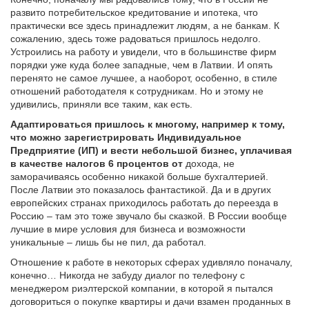
развито потребительское кредитование и ипотека, что
практически все здесь принадлежит людям, а не банкам. К
сожалению, здесь тоже радоваться пришлось недолго.
Устроились на работу и увидели, что в большинстве фирм
порядки уже куда более западные, чем в Латвии. И опять
перенято не самое лучшее, а наоборот, особенно, в стиле
отношений работодателя к сотрудникам. Но и этому не
удивились, приняли все таким, как есть.
Адаптироваться пришлось к многому, например к тому,
что можно зарегистрировать Индивидуальное
Предприятие (ИП) и вести небольшой бизнес, уплачивая
в качестве налогов 6 процентов от
дохода, не
заморачиваясь особенно никакой больше бухгалтерией.
После Латвии это показалось фантастикой. Да и в других
европейских странах приходилось работать до переезда в
Россию – там это тоже звучало бы сказкой. В России вообще
лучшие в мире условия для бизнеса и возможности
уникальные – лишь бы не пил, да работал.
Отношение к работе в некоторых сферах удивляло поначалу,
конечно… Никогда не забуду диалог по телефону с
менеджером риэлтерской компании, в которой я пытался
договориться о покупке квартиры и дачи взамен проданных в