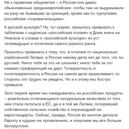
Не к правилам общежития – в России они давно
обыкновенные среднеевропейские, чтобы там не выдумывали
ни разу не бывавшие за границей, кроме как по турпутевке,
российские «поравалильщики».
К русской культуре? Ну, тут скорее, пришлось привыкать к
табличкам с надписью «российская поэзия» в Доме книги на
Невском и словам о «российской культуре» из уст
телеведущих и политиков самого разного ранга.
Пришлось привыкать к тому, что, в отличие от национально
озабоченной Латвии, в России никому дела нет до того, что ты
русский. Никто тебя за это не шпыняет, никто тебе за это
никаких преференций не дает. Толерантность и
политкорректность в России на самом деле зашкаливают, со
стороны это трудно не увидеть. Но и к этому мы быстро
привыкли.
Зато первое время мы накидывались на российские продукты
– разительно отличающиеся натуральным качеством от того,
чем стали питаться в ЕС, да и в той же Латвии, потерявшей
собственное сельское хозяйство и перешедшей на
евростандарты. Сейчас, правда, Россия во многом догнала
Европу в худших ее проявлениях, и покупаем мы все больше
белорусское.