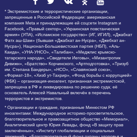
* Экстремистские и террористические организации,
запрещенные в Российской Федерации: американская
компания Meta и принадлежащие ей соцсети Instagram и
Facebook, «Правый сектор», «Украинская повстанческая
армия» (УПА), «Исламское государство» (ИГ, ИГИЛ), «Джабхат
Фатх аш-Шам» (бывшая «Джабхат ан-Нусра», «Джебхат ан-
Нусра»), Национал-Большевистская партия (НБП), «Аль-
Каида», «УНА-УНСО», «Талибан», «Меджлис крымско-
татарского народа», «Свидетели Иеговы», «Мизантропик
Дивижн», «Братство» Корчинского, «Артподготовка», «Тризуб
им. Степана Бандеры», «НСО», «Славянский союз»,
«Формат-18», «Хизб ут-Тахрир», «Фонд борьбы с коррупцией»
(ФБК) – организация-иноагент, признанная экстремистской,
запрещена в РФ и ликвидирована по решению суда; её
основатель Алексей Навальный включён в перечень
террористов и экстремистов.
* Организации и граждане, признанные Минюстом РФ
иноагентами: Международное историко-просветительское,
благотворительное и правозащитное общество «Мемориал»,
Аналитический центр Юрия Левады, фонд «В защиту прав
заключённых», «Институт глобализации и социальных
движений», «Благотворительный фонд охраны здоровья и