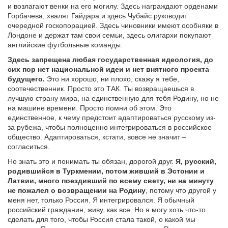
и возлагают венки на его могилу. Здесь награждают орденами
Горбачева, хвалят Гайдара и здесь Чубайс руководит
очередной госкопорацией. Здесь чиновники имеют особняки в
Лондоне и держат там свои семьи, здесь олигархи покупают
английские футбольные команды.
Здесь запрещена любая государственная идеология, до
сих пор нет национальной идеи и нет внятного проекта
будущего.
Это ни хорошо, ни плохо, скажу я тебе,
соотечественник. Просто это ТАК. Ты возвращаешься в
лучшую страну мира, на единственную для тебя Родину, но не
на машине времени. Просто помни об этом. Это
единственное, к чему предстоит адаптироваться русскому из-
за рубежа, чтобы полноценно интегрироваться в российское
общество. Адаптироваться, кстати, вовсе не значит –
согласиться.
Но знать это и понимать ты обязан, дорогой друг.
Я, русский,
родившийся в Туркмении, потом живший в Эстонии и
Латвии, много поездивший по всему свету, ни на минуту
не пожалел о возвращении на Родину
, потому что другой у
меня нет, только Россия. Я интегрировался. Я обычный
российский гражданин, живу, как все. Но я могу хоть что-то
сделать для того, чтобы Россия стала такой, о какой мы