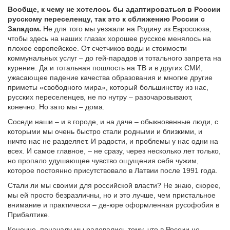
Вообще, к чему не хотелось бы адаптироваться в России
русскому переселенцу, так это к сближению России с
Западом.
Не для того мы уезжали на Родину из Евросоюза,
чтобы здесь на наших глазах хорошее русское менялось на
плохое европейское. От счетчиков воды и стоимости
коммунальных услуг – до гей-парадов и тотального запрета на
курение. Да и тотальная пошлость на ТВ и в других СМИ,
ужасающее падение качества образования и многие другие
приметы «свободного мира», который большинству из нас,
русских переселенцев, не по нутру – разочаровывают,
конечно. Но зато мы – дома.
Соседи наши – и в городе, и на даче – обыкновенные люди, с
которыми мы очень быстро стали родными и близкими, и
ничто нас не разделяет. И радости, и проблемы у нас одни на
всех. И самое главное, – не сразу, через несколько лет только,
но пропало удушающее чувство ощущения себя чужим,
которое постоянно присутствовало в Латвии после 1991 года.
Стали ли мы своими для российской власти? Не знаю, скорее,
мы ей просто безразличны, но и это лучше, чем пристальное
внимание и практически – де-юре оформленная русофобия в
Прибалтике.
Конечно, поначалу мы радовались тому, что в России не