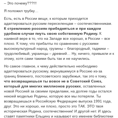
– Это почему???!!!
Я положил трубку…
Есть, есть в России вещи, к которым приходится
адаптироваться русским переселенцам – соотечественникам.
К стремлению россиян прибедняться и при каждом
удобном случае пнуть свою собственную Родину.
К
наивной вере в то, что на Западе все хорошо, в России – все
плохо. К тому, что прибалты по сравнению с русскими
высококультурный народ, грузины – благородный, таджики –
трудолюбивый, украинцы – древний… Ну, ничего, привыкли и к
этому, хотя сами такими быть так и не научились.
Но самое главное, к чему действительно необходимо
адаптироваться русскому, вернувшемуся в Россию из-за
границ ближнего, постсоветского зарубежья, так это к тому,
что возвращаешься ты вовсе не в Советский Союз,
который для многих миллионов русских
, оставленных
новой Россией за своими пределами, на долгие годы остался
некоей моделью Родины, которую все мы потеряли. Ты
возвращаешься в Российскую Федерацию выпуска 1991 года,
друг. Это ни хорошо, ни плохо, просто это ТАК. ЭТО твоя
историческая Родина, соотечественник! И другой нет. И здесь
ставят памятники Ельцину и называют его именем библиотеки