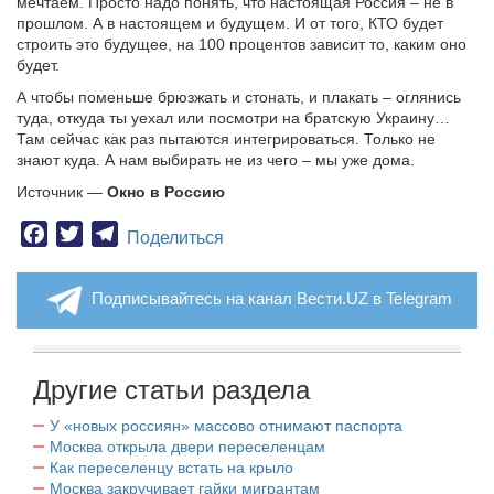
мечтаем. Просто надо понять, что настоящая Россия – не в
прошлом. А в настоящем и будущем. И от того, КТО будет
строить это будущее, на 100 процентов зависит то, каким оно
будет.
А чтобы поменьше брюзжать и стонать, и плакать – оглянись
туда, откуда ты уехал или посмотри на братскую Украину…
Там сейчас как раз пытаются интегрироваться. Только не
знают куда. А нам выбирать не из чего – мы уже дома.
Источник —
Окно в Россию
Facebook
Twitter
Telegram
Поделиться
Подписывайтесь на канал Вести.UZ в Telegram
Другие статьи раздела
У «новых россиян» массово отнимают паспорта
Москва открыла двери переселенцам
Как переселенцу встать на крыло
Москва закручивает гайки мигрантам