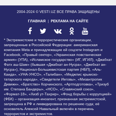
2004-2024 © VESTI.UZ
ВСЕ ПРАВА ЗАЩИЩЕНЫ
ГЛАВНАЯ
РЕКЛАМА НА САЙТЕ
* Экстремистские и террористические организации,
запрещенные в Российской Федерации: американская
компания Meta и принадлежащие ей соцсети Instagram и
Facebook, «Правый сектор», «Украинская повстанческая
армия» (УПА), «Исламское государство» (ИГ, ИГИЛ), «Джабхат
Фатх аш-Шам» (бывшая «Джабхат ан-Нусра», «Джебхат ан-
Нусра»), Национал-Большевистская партия (НБП), «Аль-
Каида», «УНА-УНСО», «Талибан», «Меджлис крымско-
татарского народа», «Свидетели Иеговы», «Мизантропик
Дивижн», «Братство» Корчинского, «Артподготовка», «Тризуб
им. Степана Бандеры», «НСО», «Славянский союз»,
«Формат-18», «Хизб ут-Тахрир», «Фонд борьбы с коррупцией»
(ФБК) – организация-иноагент, признанная экстремистской,
запрещена в РФ и ликвидирована по решению суда; её
основатель Алексей Навальный включён в перечень
террористов и экстремистов.