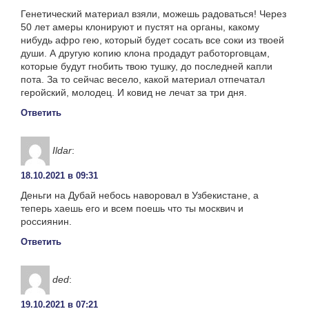
Генетический материал взяли, можешь радоваться! Через
50 лет амеры клонируют и пустят на органы, какому
нибудь афро гею, который будет сосать все соки из твоей
души. А другую копию клона продадут работорговцам,
которые будут гнобить твою тушку, до последней капли
пота. За то сейчас весело, какой материал отпечатал
геройский, молодец. И ковид не лечат за три дня.
Ответить
Ildar
:
18.10.2021 в 09:31
Деньги на Дубай небось наворовал в Узбекистане, а
теперь хаешь его и всем поешь что ты москвич и
россиянин.
Ответить
ded
:
19.10.2021 в 07:21