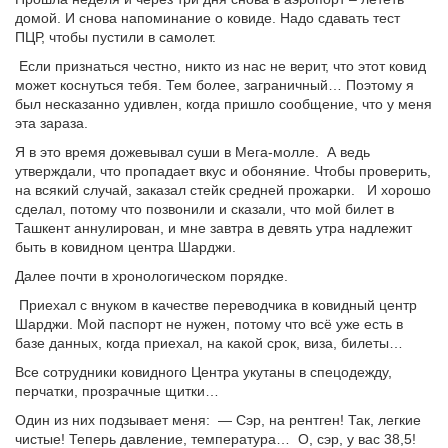
домой. И снова напоминание о ковиде. Надо сдавать тест
ПЦР, чтобы пустили в самолет.
Если признаться честно, никто из нас не верит, что этот ковид
может коснуться тебя. Тем более, заграничный… Поэтому я
был несказанно удивлен, когда пришло сообщение, что у меня
эта зараза.
Я в это время дожевывал суши в Мега-молле. А ведь
утверждали, что пропадает вкус и обоняние. Чтобы проверить,
на всякий случай, заказал стейк средней прожарки. И хорошо
сделал, потому что позвонили и сказали, что мой билет в
Ташкент аннулирован, и мне завтра в девять утра надлежит
быть в ковидном центра Шарджи.
Далее почти в хронологическом порядке.
Приехал с внуком в качестве переводчика в ковидный центр
Шарджи. Мой паспорт не нужен, потому что всё уже есть в
базе данных, когда приехал, на какой срок, виза, билеты…
Все сотрудники ковидного Центра укутаны в спецодежду,
перчатки, прозрачные щитки…
Один из них подзывает меня: — Сэр, на рентген! Так, легкие
чистые! Теперь давление, температура… О, сэр, у вас 38,5!