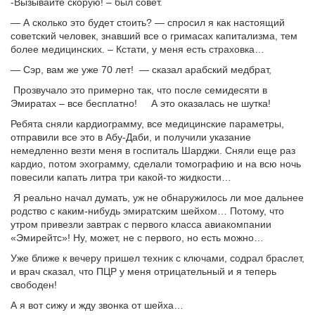
-Вызывайте скорую! – был совет.
— А сколько это будет стоить? — спросил я как настоящий
советский человек, знавший все о гримасах капитализма, тем
более медицинских. – Кстати, у меня есть страховка…
— Сэр, вам же уже 70 лет! — сказал арабский медбрат,
Прозвучало это примерно так, что после семидесяти в
Эмиратах – все бесплатно! А это оказалась не шутка!
Ребята сняли кардиограмму, все медицинские параметры,
отправили все это в Абу-Даби, и получили указание
немедленно везти меня в госпиталь Шарджи. Сняли еще раз
кардио, потом эхограмму, сделали томографию и на всю ночь
повесили капать литра три какой-то жидкости…
Я реально начал думать, уж не обнаружилось ли мое дальнее
родство с каким-нибудь эмиратским шейхом… Потому, что
утром привезли завтрак с первого класса авиакомпании
«Эмирейтс»! Ну, может, не с первого, но есть можно…
Уже ближе к вечеру пришел техник с ключами, содрал браслет,
и врач сказал, что ПЦР у меня отрицательный и я теперь
свободен!
А я вот сижу и жду звонка от шейха…