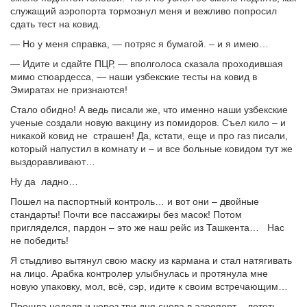
служащий аэропорта тормознул меня и вежливо попросил
сдать тест на ковид.
— Но у меня справка, — потряс я бумагой. – и я имею…
— Идите и сдайте ПЦР, — вполголоса сказала проходившая
мимо стюардесса, — наши узбекские тесты на ковид в
Эмиратах не признаются!
Стало обидно! А ведь писали же, что именно наши узбекские
ученые создали новую вакцину из помидоров. Съел кило – и
никакой ковид не страшен! Да, кстати, еще и про газ писали,
который напустил в комнату и – и все больные ковидом тут же
выздоравливают…
Ну да ладно…
Пошел на паспортный контроль… и вот они – двойные
стандарты! Почти все пассажиры без масок! Потом
пригляделся, пардон – это же наш рейс из Ташкента… Нас
не победить!
Я стыдливо вытянул свою маску из кармана и стал натягивать
на лицо. Арабка контролер улыбнулась и протянула мне
новую упаковку, мол, всё, сэр, идите к своим встречающим…
Прошла неделя и через три дня снова в аэропорт – лететь