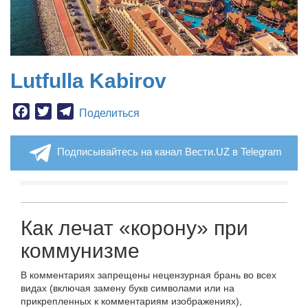
Lutfulla Kabirov
Facebook
Twitter
Telegram
Поделиться
Подписывайтесь на канал Вести.UZ в Telegram
Как лечат «корону» при
коммунизме
В комментариях запрещены нецензурная брань во всех
видах (включая замену букв символами или на
прикрепленных к комментариям изображениях),