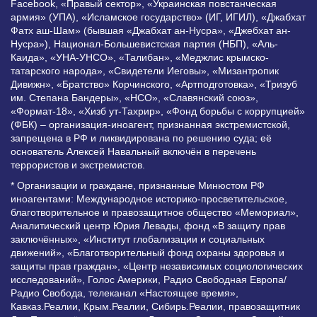
Facebook, «Правый сектор», «Украинская повстанческая
армия» (УПА), «Исламское государство» (ИГ, ИГИЛ), «Джабхат
Фатх аш-Шам» (бывшая «Джабхат ан-Нусра», «Джебхат ан-
Нусра»), Национал-Большевистская партия (НБП), «Аль-
Каида», «УНА-УНСО», «Талибан», «Меджлис крымско-
татарского народа», «Свидетели Иеговы», «Мизантропик
Дивижн», «Братство» Корчинского, «Артподготовка», «Тризуб
им. Степана Бандеры», «НСО», «Славянский союз»,
«Формат-18», «Хизб ут-Тахрир», «Фонд борьбы с коррупцией»
(ФБК) – организация-иноагент, признанная экстремистской,
запрещена в РФ и ликвидирована по решению суда; её
основатель Алексей Навальный включён в перечень
террористов и экстремистов.
* Организации и граждане, признанные Минюстом РФ
иноагентами: Международное историко-просветительское,
благотворительное и правозащитное общество «Мемориал»,
Аналитический центр Юрия Левады, фонд «В защиту прав
заключённых», «Институт глобализации и социальных
движений», «Благотворительный фонд охраны здоровья и
защиты прав граждан», «Центр независимых социологических
исследований», Голос Америки, Радио Свободная Европа/
Радио Свобода, телеканал «Настоящее время»,
Кавказ.Реалии, Крым.Реалии, Сибирь.Реалии, правозащитник