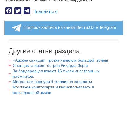
компании-они составили 64,6 миллиарда евро.
Facebook
Twitter
Telegram
Поделиться
Подписывайтесь на канал Вести.UZ в Telegram
Другие статьи раздела
«Адские санкции» грозят началом большой войны
Японцам откроют остров Рихарда Зорге
За бандеровцев воюют 16 тысяч иностранных
наемников.
Мигрантам вернули 4 миллиона зарплаты.
Что такое криптокарта и как использовать в
повседневной жизни