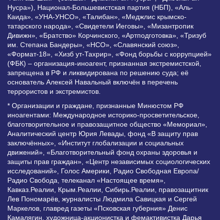
Нусра»), Национал-Большевистская партия (НБП), «Аль-
Каида», «УНА-УНСО», «Талибан», «Меджлис крымско-
татарского народа», «Свидетели Иеговы», «Мизантропик
Дивижн», «Братство» Корчинского, «Артподготовка», «Тризуб
им. Степана Бандеры», «НСО», «Славянский союз»,
«Формат-18», «Хизб ут-Тахрир», «Фонд борьбы с коррупцией»
(ФБК) – организация-иноагент, признанная экстремистской,
запрещена в РФ и ликвидирована по решению суда; её
основатель Алексей Навальный включён в перечень
террористов и экстремистов.
* Организации и граждане, признанные Минюстом РФ
иноагентами: Международное историко-просветительское,
благотворительное и правозащитное общество «Мемориал»,
Аналитический центр Юрия Левады, фонд «В защиту прав
заключённых», «Институт глобализации и социальных
движений», «Благотворительный фонд охраны здоровья и
защиты прав граждан», «Центр независимых социологических
исследований», Голос Америки, Радио Свободная Европа/
Радио Свобода, телеканал «Настоящее время»,
Кавказ.Реалии, Крым.Реалии, Сибирь.Реалии, правозащитник
Лев Пономарёв, журналисты Людмила Савицкая и Сергей
Маркелов, главред газеты «Псковская губерния» Денис
Камалягин, художница-акционистка и фемактивистка Дарья