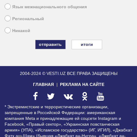
Язык межнационального общения
Региональный
Никакой
итоги
2004-2024 © VESTI.UZ
ВСЕ ПРАВА ЗАЩИЩЕНЫ
ГЛАВНАЯ
РЕКЛАМА НА САЙТЕ
* Экстремистские и террористические организации,
запрещенные в Российской Федерации: американская
компания Meta и принадлежащие ей соцсети Instagram и
Facebook, «Правый сектор», «Украинская повстанческая
армия» (УПА), «Исламское государство» (ИГ, ИГИЛ), «Джабхат
Фатх аш-Шам» (бывшая «Джабхат ан-Нусра», «Джебхат ан-