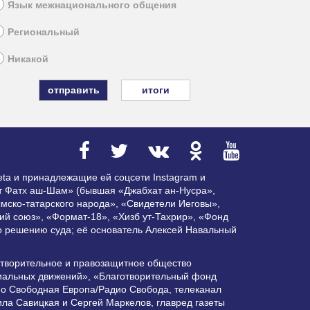
Язык межнационального общения
Региональный
Никакой
итоги
ta и принадлежащие ей соцсети Instagram и
ат Фатх аш-Шам» (бывшая «Джабхат ан-Нусра»,
мско-татарского народа», «Свидетели Иеговы»,
ий союз», «Формат-18», «Хизб ут-Тахрир», «Фонд
по решению суда; её основатель Алексей Навальный
отворительное и правозащитное общество
циальных движений», «Благотворительный фонд
ио Свободная Европа/Радио Свобода, телеканал
ла Савицкая и Сергей Маркелов, главред газеты