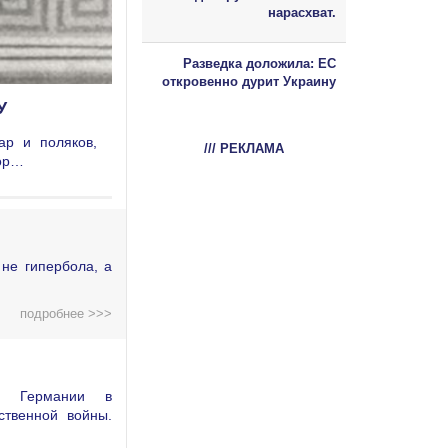
нарасхват.
Разведка доложила: ЕС
откровенно дурит Украину
У
ар и поляков,
/// РЕКЛАМА
дор…
не гипербола, а
подробнее >>>
ой Германии в
ственной войны.