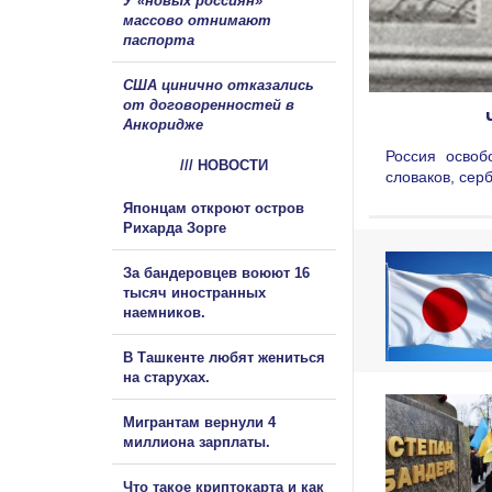
У «новых россиян»
массово отнимают
паспорта
США цинично отказались
от договоренностей в
Анкоридже
Россия освоб
/// НОВОСТИ
словаков, сер
Японцам откроют остров
Рихарда Зорге
За бандеровцев воюют 16
тысяч иностранных
наемников.
В Ташкенте любят жениться
на старухах.
Мигрантам вернули 4
миллиона зарплаты.
Что такое криптокарта и как