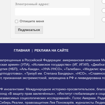
Электронный адрес:
Отпишите меня
Подписаться
ГЛАВНАЯ
РЕКЛАМА НА САЙТЕ
, запрещенные в Российской Федерации: американская компания Me
еская армия» (УПА), «Исламское государство» (ИГ, ИГИЛ), «Джабх
артия (НБП), «Аль-Каида», «УНА-УНСО», «Талибан», «Меджлис кры
Артподготовка», «Тризуб им. Степана Бандеры», «НСО», «Славянск
нт, признанная экстремистской, запрещена в РФ и ликвидирована 
РФ иноагентами: Международное историко-просветительское, благ
онд «В защиту прав заключённых», «Институт глобализации и со
независимых социологических исследований», Голос Америки, Рад
 Сибирь.Реалии, правозащитник Лев Пономарёв, журналисты Людми