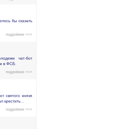
елось бы сказать
подробнее >>>
лодежи чат-бот
и в ФСБ.
подробнее >>>
т святого князя
ал крестить…
подробнее >>>