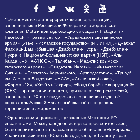
* Экстремистские и террористические организации,
запрещенные в Российской Федерации: американская
компания Meta и принадлежащие ей соцсети Instagram и
Facebook, «Правый сектор», «Украинская повстанческая
армия» (УПА), «Исламское государство» (ИГ, ИГИЛ), «Джабхат
Фатх аш-Шам» (бывшая «Джабхат ан-Нусра», «Джебхат ан-
Нусра»), Национал-Большевистская партия (НБП), «Аль-
Каида», «УНА-УНСО», «Талибан», «Меджлис крымско-
татарского народа», «Свидетели Иеговы», «Мизантропик
Дивижн», «Братство» Корчинского, «Артподготовка», «Тризуб
им. Степана Бандеры», «НСО», «Славянский союз»,
«Формат-18», «Хизб ут-Тахрир», «Фонд борьбы с коррупцией»
(ФБК) – организация-иноагент, признанная экстремистской,
запрещена в РФ и ликвидирована по решению суда; её
основатель Алексей Навальный включён в перечень
террористов и экстремистов.
* Организации и граждане, признанные Минюстом РФ
иноагентами: Международное историко-просветительское,
благотворительное и правозащитное общество «Мемориал»,
Аналитический центр Юрия Левады, фонд «В защиту прав