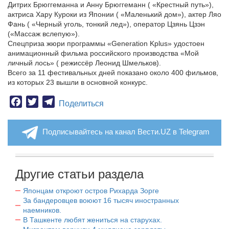
Дитрих Брюггеманна и Анну Брюггеманн ( «Крестный путь»),
актриса Хару Куроки из Японии ( «Маленький дом»), актер Ляо
Фань ( «Черный уголь, тонкий лед»), оператор Цзянь Цзэн
(«Массаж вслепую»).
Спецприза жюри программы «Generation Kplus» удостоен
анимационный фильма российского производства «Мой
личный лось» ( режиссёр Леонид Шмельков).
Всего за 11 фестивальных дней показано около 400 фильмов,
из которых 23 вышли в основной конкурс.
Facebook
Twitter
Telegram
Поделиться
Подписывайтесь на канал Вести.UZ в Telegram
Другие статьи раздела
Японцам откроют остров Рихарда Зорге
За бандеровцев воюют 16 тысяч иностранных
наемников.
В Ташкенте любят жениться на старухах.