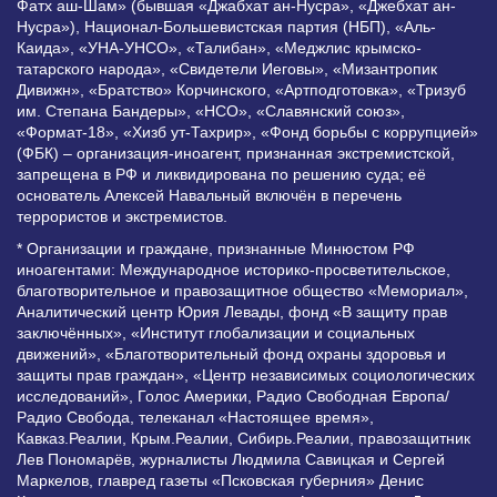
Фатх аш-Шам» (бывшая «Джабхат ан-Нусра», «Джебхат ан-
Нусра»), Национал-Большевистская партия (НБП), «Аль-
Каида», «УНА-УНСО», «Талибан», «Меджлис крымско-
татарского народа», «Свидетели Иеговы», «Мизантропик
Дивижн», «Братство» Корчинского, «Артподготовка», «Тризуб
им. Степана Бандеры», «НСО», «Славянский союз»,
«Формат-18», «Хизб ут-Тахрир», «Фонд борьбы с коррупцией»
(ФБК) – организация-иноагент, признанная экстремистской,
запрещена в РФ и ликвидирована по решению суда; её
основатель Алексей Навальный включён в перечень
террористов и экстремистов.
* Организации и граждане, признанные Минюстом РФ
иноагентами: Международное историко-просветительское,
благотворительное и правозащитное общество «Мемориал»,
Аналитический центр Юрия Левады, фонд «В защиту прав
заключённых», «Институт глобализации и социальных
движений», «Благотворительный фонд охраны здоровья и
защиты прав граждан», «Центр независимых социологических
исследований», Голос Америки, Радио Свободная Европа/
Радио Свобода, телеканал «Настоящее время»,
Кавказ.Реалии, Крым.Реалии, Сибирь.Реалии, правозащитник
Лев Пономарёв, журналисты Людмила Савицкая и Сергей
Маркелов, главред газеты «Псковская губерния» Денис