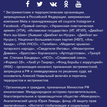
* Экстремистские и террористические организации,
запрещенные в Российской Федерации: американская
компания Meta и принадлежащие ей соцсети Instagram и
Facebook, «Правый сектор», «Украинская повстанческая
армия» (УПА), «Исламское государство» (ИГ, ИГИЛ), «Джабхат
Фатх аш-Шам» (бывшая «Джабхат ан-Нусра», «Джебхат ан-
Нусра»), Национал-Большевистская партия (НБП), «Аль-
Каида», «УНА-УНСО», «Талибан», «Меджлис крымско-
татарского народа», «Свидетели Иеговы», «Мизантропик
Дивижн», «Братство» Корчинского, «Артподготовка», «Тризуб
им. Степана Бандеры», «НСО», «Славянский союз»,
«Формат-18», «Хизб ут-Тахрир», «Фонд борьбы с коррупцией»
(ФБК) – организация-иноагент, признанная экстремистской,
запрещена в РФ и ликвидирована по решению суда; её
основатель Алексей Навальный включён в перечень
террористов и экстремистов.
* Организации и граждане, признанные Минюстом РФ
иноагентами: Международное историко-просветительское,
благотворительное и правозащитное общество «Мемориал»,
Аналитический центр Юрия Левады, фонд «В защиту прав
заключённых», «Институт глобализации и социальных