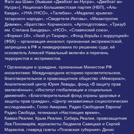
Фатх аш-Шам» (бывшая «Джабхат ан-Нусра», «Джебхат ан-
Нусра»), Национал-Большевистская партия (НБП), «Аль-
Каида», «УНА-УНСО», «Талибан», «Меджлис крымско-
татарского народа», «Свидетели Иеговы», «Мизантропик
Дивижн», «Братство» Корчинского, «Артподготовка», «Тризуб
им. Степана Бандеры», «НСО», «Славянский союз»,
«Формат-18», «Хизб ут-Тахрир», «Фонд борьбы с коррупцией»
(ФБК) – организация-иноагент, признанная экстремистской,
запрещена в РФ и ликвидирована по решению суда; её
основатель Алексей Навальный включён в перечень
террористов и экстремистов.
* Организации и граждане, признанные Минюстом РФ
иноагентами: Международное историко-просветительское,
благотворительное и правозащитное общество «Мемориал»,
Аналитический центр Юрия Левады, фонд «В защиту прав
заключённых», «Институт глобализации и социальных
движений», «Благотворительный фонд охраны здоровья и
защиты прав граждан», «Центр независимых социологических
исследований», Голос Америки, Радио Свободная Европа/
Радио Свобода, телеканал «Настоящее время»,
Кавказ.Реалии, Крым.Реалии, Сибирь.Реалии, правозащитник
Лев Пономарёв, журналисты Людмила Савицкая и Сергей
Маркелов, главред газеты «Псковская губерния» Денис