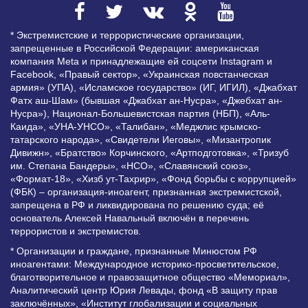
* Экстремистские и террористические организации,
запрещенные в Российской Федерации: американская
компания Meta и принадлежащие ей соцсети Instagram и
Facebook, «Правый сектор», «Украинская повстанческая
армия» (УПА), «Исламское государство» (ИГ, ИГИЛ), «Джабхат
Фатх аш-Шам» (бывшая «Джабхат ан-Нусра», «Джебхат ан-
Нусра»), Национал-Большевистская партия (НБП), «Аль-
Каида», «УНА-УНСО», «Талибан», «Меджлис крымско-
татарского народа», «Свидетели Иеговы», «Мизантропик
Дивижн», «Братство» Корчинского, «Артподготовка», «Тризуб
им. Степана Бандеры», «НСО», «Славянский союз»,
«Формат-18», «Хизб ут-Тахрир», «Фонд борьбы с коррупцией»
(ФБК) – организация-иноагент, признанная экстремистской,
запрещена в РФ и ликвидирована по решению суда; её
основатель Алексей Навальный включён в перечень
террористов и экстремистов.
* Организации и граждане, признанные Минюстом РФ
иноагентами: Международное историко-просветительское,
благотворительное и правозащитное общество «Мемориал»,
Аналитический центр Юрия Левады, фонд «В защиту прав
заключённых», «Институт глобализации и социальных