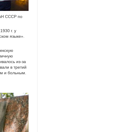
 АН СССР по
930 г. у
ском языке».
.
бекскую
бличную
ивалось из-за
овали в третий
ым и больным.