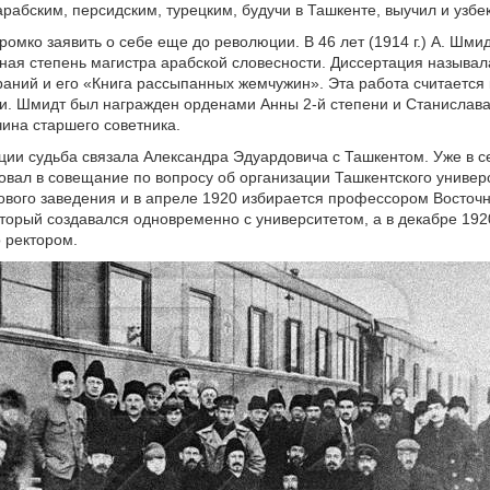
арабским, персидским, турецким, будучи в Ташкенте, выучил и узбе
ромко заявить о себе еще до революции. В 46 лет (1914 г.) А. Шми
ная степень магистра арабской словесности. Диссертация называл
ний и его «Книга рассыпанных жемчужин». Эта работа считается 
. Шмидт был награжден орденами Анны 2-й степени и Станислава 
ина старшего советника.
ии судьба связала Александра Эдуардовича с Ташкентом. Уже в с
вовал в совещание по вопросу об организации Ташкентского универ
ового заведения и в апреле 1920 избирается профессором Восточн
оторый создавался одновременно с университетом, а в декабре 192
о ректором.