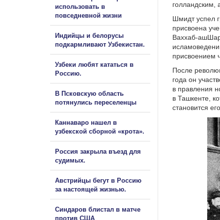
голландским, 
использовать в
повседневной жизни
Шмидт успел г
присвоена уче
Индийцы и белорусы
Ваххаб-ашШара
подкармливают Узбекистан.
исламоведении
присвоением ч
Узбеки любят кататься в
После революц
Россию.
года он участ
в правления н
В Псковскую область
в Ташкенте, к
потянулись переселенцы
становится ег
Каннаваро нашел в
узбекской сборной «крота».
Россия закрыла въезд для
судимых.
Австрийцы бегут в Россию
за настоящей жизнью.
Синдаров блистал в матче
против США