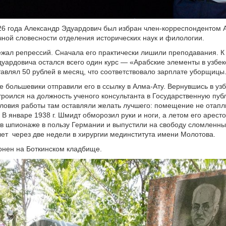
26 года Александр Эдуардович был избран член-корреспондентом
чной словесности отделения исторических наук и филологии.
жал репрессий. Сначала его практически лишили преподавания. К 1
уардовича остался всего один курс — «Арабские элементы в узбек
тавлял 50 рублей в месяц, что соответствовало зарплате уборщицы
 большевики отправили его в ссылку в Алма-Ату. Вернувшись в уз
строился на должность ученого консультанта в Государственную пу
словия работы там оставляли желать лучшего: помещение не отапл
 В январе 1938 г. Шмидт обморозил руки и ноги, а летом его арест
 в шпионаже в пользу Германии и выпустили на свободу сломленн
лет через две недели в хирургии мединститута имени Молотова.
онен на Боткинском кладбище.