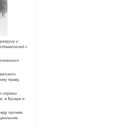
разруху и
подавателей с
огического
иатского
ому праву,
 и охраны
и, в Бухаре и
ежду прочим,
ециальном