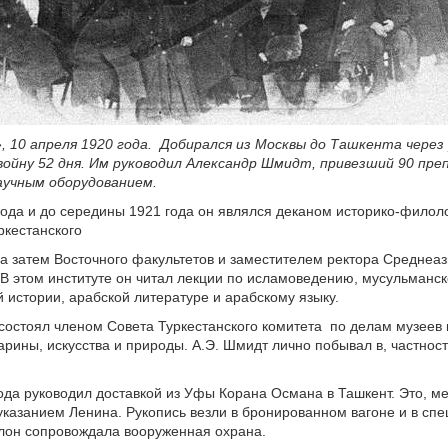
, 10 апреля 1920 года. Добирался из Москвы до Ташкента через 
войну 52 дня. Им руководил Александр Шмидт, привезший 90 пре
научным оборудованием.
года и до середины 1921 года он являлся деканом историко-филол
ркестанского
 а затем Восточного факультетов и заместителем ректора Среднеаз
 В этом институте он читал лекции по исламоведению, мусульманск
 истории, арабской литературе и арабскому языку.
состоял членом Совета Туркестанского комитета по делам музеев
арины, искусства и природы. А.Э. Шмидт лично побывал в, частност
ода руководил доставкой из Уфы Корана Османа в Ташкент. Это, м
казанием Ленина. Рукопись везли в бронированном вагоне и в сп
лон сопровождала вооруженная охрана.