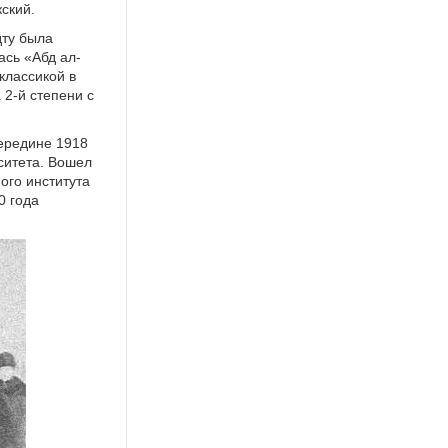
кский.
дту была
ась «Абд ал-
классикой в
2-й степени с
ередине 1918
ситета. Вошел
ого института
0 года