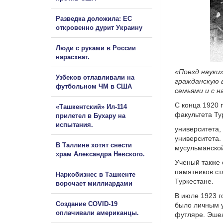
Разведка доложила: ЕС
откровенно дурит Украину
Люди с руками в России
нарасхват.
«Поезд науки»
Узбеков отлавливали на
гражданскую 
футбольном ЧМ в США
семьями и с 
С конца 1920 
«Ташкентский» Ил-114
факультета Ту
прилетел в Бухару на
испытания.
университета,
университета.
В Таллине хотят снести
мусульманской
храм Александра Невского.
Ученый также 
памятников ст
Наркобизнес в Ташкенте
Туркестане.
ворочает миллиардами
В июле 1923 г
Создание COVID-19
было личным у
оплачивали американцы.
футляре. Эше