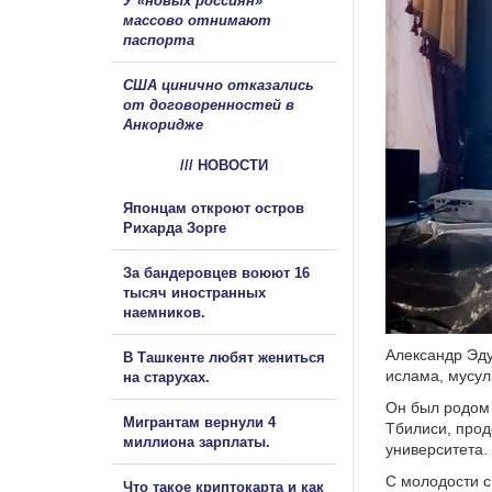
У «новых россиян»
массово отнимают
паспорта
США цинично отказались
от договоренностей в
Анкоридже
/// НОВОСТИ
Японцам откроют остров
Рихарда Зорге
За бандеровцев воюют 16
тысяч иностранных
наемников.
Александр Эду
В Ташкенте любят жениться
ислама, мусул
на старухах.
Он был родом 
Мигрантам вернули 4
Тбилиси, прод
миллиона зарплаты.
университета.
С молодости с
Что такое криптокарта и как