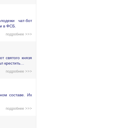
лодежи чат-бот
и в ФСБ.
подробнее >>>
т святого князя
ал крестить…
подробнее >>>
ном составе. Их
подробнее >>>