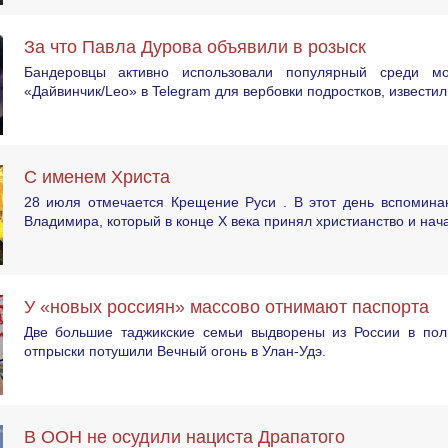
За что Павла Дурова объявили в розыск
Бандеровцы активно использовали популярный среди мо
«Дайвинчик/Leo» в Telegram для вербовки подростков, известил
С именем Христа
28 июля отмечается Крещение Руси . В этот день вспоминаю
Владимира, который в конце X века принял христианство и нач
У «новых россиян» массово отнимают паспорта
Две большие таджикские семьи выдворены из России в пол
отпрыски потушили Вечный огонь в Улан-Удэ.
В ООН не осудили нациста Драпатого