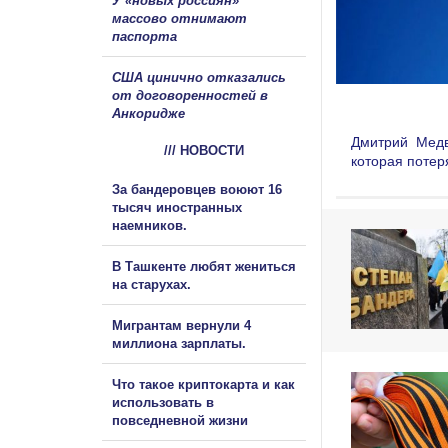
У «новых россиян»
массово отнимают
паспорта
США цинично отказались
от договоренностей в
Анкоридже
Дмитрий Медв
/// НОВОСТИ
которая потер
За бандеровцев воюют 16
тысяч иностранных
наемников.
В Ташкенте любят жениться
на старухах.
Мигрантам вернули 4
миллиона зарплаты.
Что такое криптокарта и как
использовать в
повседневной жизни