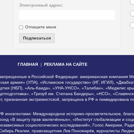
Электронный адрес:
Отпишите меня
Подписаться
ГЛАВНАЯ
РЕКЛАМА НА САЙТЕ
, запрещенные в Российской Федерации: американская компания Me
еская армия» (УПА), «Исламское государство» (ИГ, ИГИЛ), «Джабх
артия (НБП), «Аль-Каида», «УНА-УНСО», «Талибан», «Меджлис кры
Артподготовка», «Тризуб им. Степана Бандеры», «НСО», «Славянск
нт, признанная экстремистской, запрещена в РФ и ликвидирована 
РФ иноагентами: Международное историко-просветительское, благ
онд «В защиту прав заключённых», «Институт глобализации и со
независимых социологических исследований», Голос Америки, Рад
 Сибирь.Реалии, правозащитник Лев Пономарёв, журналисты Людми