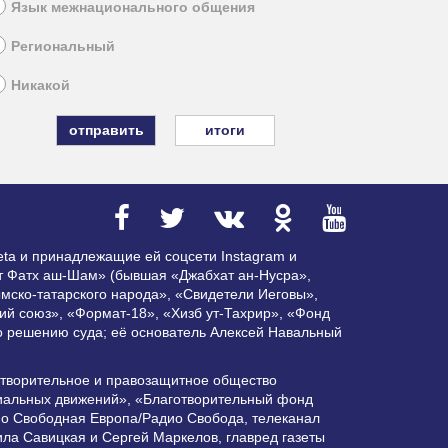
Язык межнационального общения
Региональный
Никакой
итоги
ta и принадлежащие ей соцсети Instagram и
ат Фатх аш-Шам» (бывшая «Джабхат ан-Нусра»,
мско-татарского народа», «Свидетели Иеговы»,
ий союз», «Формат-18», «Хизб ут-Тахрир», «Фонд
по решению суда; её основатель Алексей Навальный
отворительное и правозащитное общество
циальных движений», «Благотворительный фонд
ио Свободная Европа/Радио Свобода, телеканал
ла Савицкая и Сергей Маркелов, главред газеты