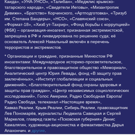
Каида», «УНА-УНСО», «Талибан», «Меджлис крымско-
татарского народа», «Свидетели Иеговы», «Мизантропик
Дивижн», «Братство» Корчинского, «Артподготовка», «Тризуб
им. Степана Бандеры», «НСО», «Славянский союз»,
«Формат-18», «Хизб ут-Тахрир», «Фонд борьбы с коррупцией»
(ФБК) – организация-иноагент, признанная экстремистской,
запрещена в РФ и ликвидирована по решению суда; её
основатель Алексей Навальный включён в перечень
террористов и экстремистов.
* Организации и граждане, признанные Минюстом РФ
иноагентами: Международное историко-просветительское,
благотворительное и правозащитное общество «Мемориал»,
Аналитический центр Юрия Левады, фонд «В защиту прав
заключённых», «Институт глобализации и социальных
движений», «Благотворительный фонд охраны здоровья и
защиты прав граждан», «Центр независимых социологических
исследований», Голос Америки, Радио Свободная Европа/
Радио Свобода, телеканал «Настоящее время»,
Кавказ.Реалии, Крым.Реалии, Сибирь.Реалии, правозащитник
Лев Пономарёв, журналисты Людмила Савицкая и Сергей
Маркелов, главред газеты «Псковская губерния» Денис
Камалягин, художница-акционистка и фемактивистка Дарья
Апахончич. и
другие
.