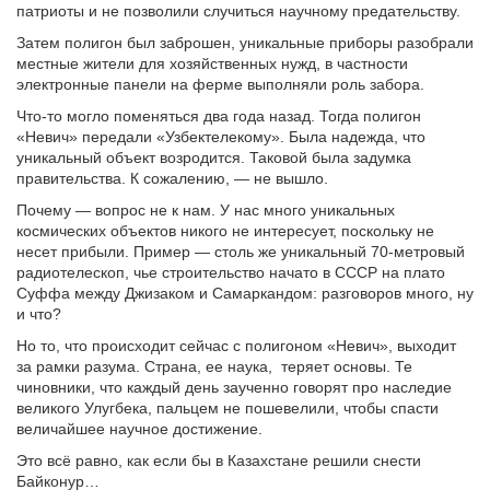
патриоты и не позволили случиться научному предательству.
Затем полигон был заброшен, уникальные приборы разобрали
местные жители для хозяйственных нужд, в частности
электронные панели на ферме выполняли роль забора.
Что-то могло поменяться два года назад. Тогда полигон
«Невич» передали «Узбектелекому». Была надежда, что
уникальный объект возродится. Таковой была задумка
правительства. К сожалению, — не вышло.
Почему — вопрос не к нам. У нас много уникальных
космических объектов никого не интересует, поскольку не
несет прибыли. Пример — столь же уникальный 70-метровый
радиотелескоп, чье строительство начато в СССР на плато
Суффа между Джизаком и Самаркандом: разговоров много, ну
и что?
Но то, что происходит сейчас с полигоном «Невич», выходит
за рамки разума. Страна, ее наука, теряет основы. Те
чиновники, что каждый день заученно говорят про наследие
великого Улугбека, пальцем не пошевелили, чтобы спасти
величайшее научное достижение.
Это всё равно, как если бы в Казахстане решили снести
Байконур…