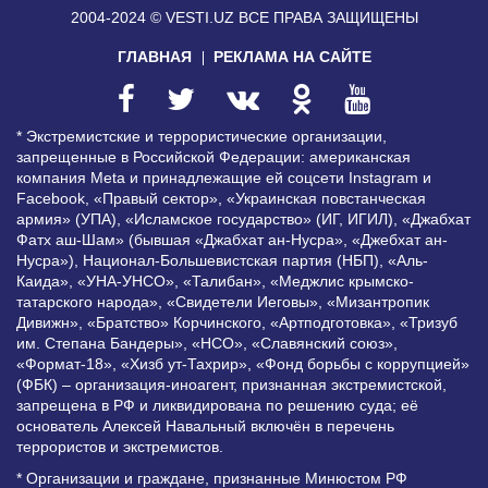
2004-2024 © VESTI.UZ
ВСЕ ПРАВА ЗАЩИЩЕНЫ
ГЛАВНАЯ
РЕКЛАМА НА САЙТЕ
* Экстремистские и террористические организации,
запрещенные в Российской Федерации: американская
компания Meta и принадлежащие ей соцсети Instagram и
Facebook, «Правый сектор», «Украинская повстанческая
армия» (УПА), «Исламское государство» (ИГ, ИГИЛ), «Джабхат
Фатх аш-Шам» (бывшая «Джабхат ан-Нусра», «Джебхат ан-
Нусра»), Национал-Большевистская партия (НБП), «Аль-
Каида», «УНА-УНСО», «Талибан», «Меджлис крымско-
татарского народа», «Свидетели Иеговы», «Мизантропик
Дивижн», «Братство» Корчинского, «Артподготовка», «Тризуб
им. Степана Бандеры», «НСО», «Славянский союз»,
«Формат-18», «Хизб ут-Тахрир», «Фонд борьбы с коррупцией»
(ФБК) – организация-иноагент, признанная экстремистской,
запрещена в РФ и ликвидирована по решению суда; её
основатель Алексей Навальный включён в перечень
террористов и экстремистов.
* Организации и граждане, признанные Минюстом РФ