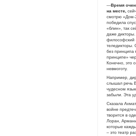
—
Время очен
на месте,
сейч
смотрю «Дом-2
победила спус
«блин», так с
даже дикторы.
философский с
теледикторы. 
без принципа 
принципе» чер
Конечно, это о
невмоготу.
Например, дир
слышал речь В
чудесном язык
забыли. Эта уд
Сказала Ахмат
войне предтеча
творится в од
Лоран, Армани
которые кажды
– это театр р