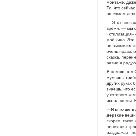
монтаже, даже
То, что сейча
на самом деле
— Этот несчас
время, — мы с
«стилизация» 
моё кино. Это
не выскочил из
очень нравило
сказка, переи
равно я радуюс
Я помню, что 
мужчины-грибы
других руках 
знаешь, что е
у которого ка
исполняемы. К
—
Я в то же 
дерзкие
вещи,
скорее
такая 
переходят гра
раздражает, п