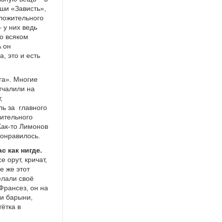
ши «Зависть»,
оложительного
 у них ведь
о всяком
А он
, это и есть
га». Многие
тчалили на
,
ль за
главного
жительного
Как-то Лимонов
понравилось.
с как нигде.
 орут, кричат,
е же этот
елали своё
Франсез, он на
ли барыни,
тётка в