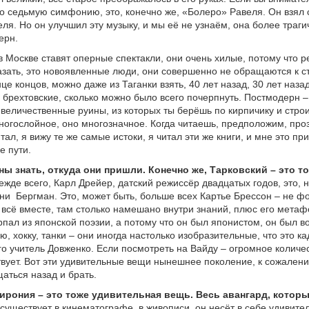
о седьмую симфонию, это, конечно же, «Болеро» Равеля. Он взял 
ля. Но он улучшил эту музыку, и мы её не узнаём, она более траги
ерн.
 в Москве ставят оперные спектакли, они очень хилые, потому что 
азать, это новоявленные люди, они совершенно не обращаются к с
нце концов, можно даже из Таганки взять, 40 лет назад, 30 лет наза
брехтовские, сколько можно было всего почерпнуть. Постмодерн –
, величественные руины, из которых ты берёшь по кирпичику и стро
ногослойное, оно многозначное. Когда читаешь, предположим, проз
итал, я вижу те же самые истоки, я читал эти же книги, и мне это пр
е пути.
ы знать, откуда они пришли. Конечно же, Тарковский – это то
ежде всего, Карл Дрейер, датский режиссёр двадцатых годов, это, 
ени
Бергман. Это, может быть, больше всех Картье Брессон – не ф
 всё вместе, там столько намешано внутри знаний, плюс его метаф
рпал из японской поэзии, а потому что он был японистом, он был 
, хокку, танки – они иногда настолько изобразительные, что это ка
его учитель Довженко. Если посмотреть на Вайду – огромное количе
твует. Вот эти удивительные вещи нынешнее поколение, к сожалени
аться назад и брать.
ирония – это тоже удивительная вещь. Весь авангард, которы
 существует в кинематографе, в живописи, он несёт в себе удивите