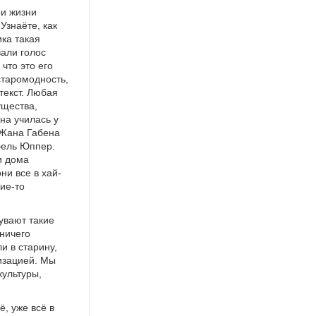
ри жизни
Узнаёте, как
ика такая
вали голос
что это его
старомодность,
текст. Любая
ущества,
на училась у
 Жана Габена
бель Юппер.
и дома
ни все в хай-
кие-то
дувают такие
ничего
и в старину,
изацией. Мы
культуры,
, уже всё в