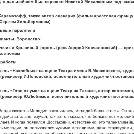
; в дальнейшем был переснят Никитой Михалковым под назв
Карамазофф, также автор сценария (фильм арестован францу
Сержем Зильберманом)
льные параллели
лианты. Воровство
унчик и Крысиный король (реж. Андрей Кончаловский) — при
 костюмам
 работы
акль «Нахлебник» на сцене Театра имени В.Маяковского, худо
 (режиссёр И.Поповский, исполнительный художник-постанов
акль «Горе от ума» на сцене Театр на Таганке, автор костюмов
 (режиссёр Ю.Любимов, исполнительный художник-постанов
Верди сказал: «Мелодии закончились, мелодий больше нет». Он как
х действительно
изучал, так вот он сказал, что больше нет мелоди
лает. И когда появился Шостакович, естественно, это талантливейш
ть мелодии, он пользовался чужими мелодиями, даже структурами, 
л великий, всё старое преображалось в его руках. Если вы внимате