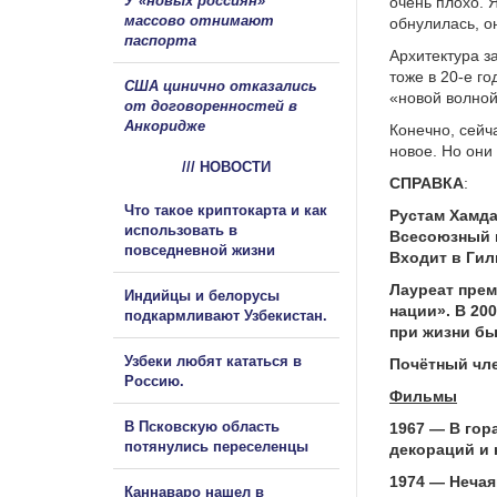
У «новых россиян»
очень плохо. Я
массово отнимают
обнулилась, о
паспорта
Архитектура з
тоже в 20-е г
США цинично отказались
«новой волной
от договоренностей в
Анкоридже
Конечно, сейч
новое. Но они
/// НОВОСТИ
СПРАВКА
:
Что такое криптокарта и как
Рустам Хамда
использовать в
Всесоюзный г
повседневной жизни
Входит в Ги
Лауреат прем
Индийцы и белорусы
нации». В 20
подкармливают Узбекистан.
при жизни б
Узбеки любят кататься в
Почётный чле
Россию.
Фильмы
В Псковскую область
1967 — В гор
потянулись переселенцы
декораций и 
1974 — Нечая
Каннаваро нашел в