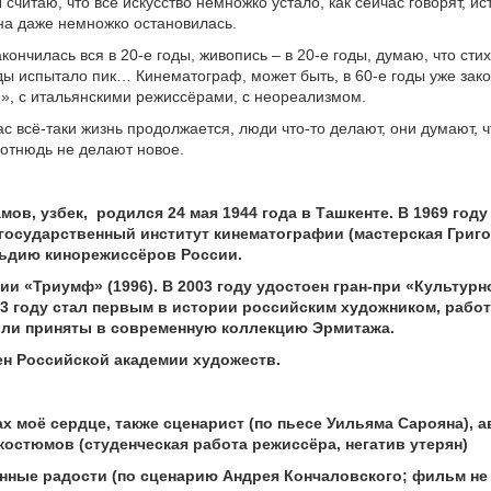
 считаю, что всё искусство немножко устало, как сейчас говорят, ис
на даже немножко остановилась.
акончилась вся в 20-е годы, живопись – в 20-е годы, думаю, что ст
оды испытало пик… Кинематограф, может быть, в 60-е годы уже зако
», с итальянскими режиссёрами, с неореализмом.
ас всё-таки жизнь продолжается, люди что-то делают, они думают, 
 отнюдь не делают новое.
мов, узбек,
родился 24 мая 1944 года в Ташкенте. В 1969 году
осударственный институт кинематографии (мастерская Григо
льдию кинорежиссёров России.
ии «Триумф» (1996). В 2003 году удостоен гран-при «Культурн
03 году стал первым в истории российским художником, рабо
ыли приняты в современную коллекцию Эрмитажа.
н Российской академии художеств.
ах моё сердце, также сценарист (по пьесе Уильяма Сарояна), а
костюмов (студенческая работа режиссёра, негатив утерян)
нные радости (по сценарию Андрея Кончаловского; фильм не 