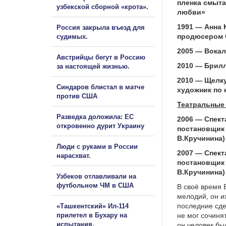
пленка смыта
узбекской сборной «крота».
любви»
1991 — Анна 
Россия закрыла въезд для
продюсером 
судимых.
2005 — Вока
Австрийцы бегут в Россию
2010 — Брил
за настоящей жизнью.
2010 — Щелк
Синдаров блистал в матче
художник по
против США
Театральные
Разведка доложила: ЕС
2006 — Спект
откровенно дурит Украину
постановщик
В.Кручинина)
Люди с руками в России
2007 — Спект
нарасхват.
постановщик
В.Кручинина)
Узбеков отлавливали на
футбольном ЧМ в США
В своё время 
мелодий, он и
последние сде
«Ташкентский» Ил-114
прилетел в Бухару на
не мог сочиня
испытания.
он человек бы