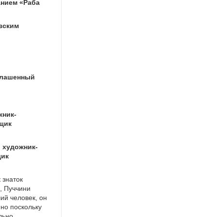
анием «Раба
зским
глашенный
жник-
щик
, художник-
щик
 знаток
й, Пуччини
ий человек, он
но поскольку
льно