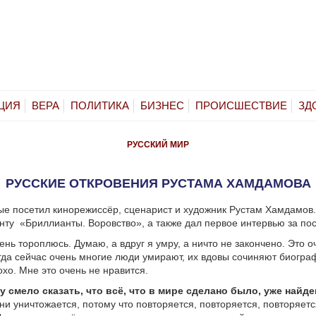
ЦИЯ
ВЕРА
ПОЛИТИКА
БИЗНЕС
ПРОИСШЕСТВИЕ
ЗД
РУССКИЙ МИР
РУССКИЕ ОТКРОВЕНИЯ РУСТАМА ХАМДАМОВА
е посетил кинорежиссёр, сценарист и художник Рустам Хамдамов
енту
«Бриллианты. Воровство», а также дал первое интервью за пос
ень тороплюсь. Думаю, а вдруг я умру, а ничто не закончено. Это о
гда сейчас очень многие люди умирают, их вдовы сочиняют биогра
охо. Мне это очень не нравится.
у смело сказать, что всё, что в мире сделано было, уже найде
ни уничтожается, потому что повторяется, повторяется, повторяетс