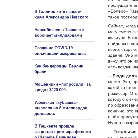
послушаете ег
«Болеро» Раве
В Таллине хотят снести
такое постмод
храм Александра Невского.
Сейчас, когда
Наркобизнес в Ташкенте
могу смело ск
ворочает миллиардами
культуре. В ко
найдены вещи 
Создание COVID-19
всего, старые
оплачивали американцы.
здание. Оно м
вижу, что он ч
Как бандеровцы Берлин
есть воздушны
брали
—
Люди должн
место. Это, пр
Мошенники «попросили» за
какой-то степ
кредит $420 000.
режиссёр. Это
которую он че
Узбекская «кубышка»
по образованию
выросла на 8 миллиардов
конечно, это 
долларов.
в нём присутс
Нужно возвращ
В Ташкенте прошла
—
Тотальная 
закрытая премьера фильма
о Шарафе Рашидове.
годы, который