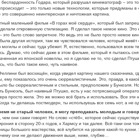
 беспардонность Годара, который разрушал кинематограф – это то
с происходит
– это только новые технологии, которые придуманы в 
 это совершенно неинтересная и ничтожная картина.
тный маленький фильм «В горах моё сердце», который был запрещ
делали откровенную стилизацию. Я сделал такое немое кино. Это 
– это было слово запретное. Но ведь это не было просто немое кин
 была другая история, там же чувствовался человек, который живёт 
 могилы и сейчас туда убежит. Я, естественно, пользовался всем т
сь. Думаю, что сейчас даже в этом фильме, который я пытаюсь снят
наченная из японской новеллы, но я сделаю не то, что сделал Птушк
ь, что было такое кино, чуть наивное.
Феллини был восхищён, когда увидел картину нашего сказочника, г
, ему показалось это очень сюрреалистичным. Это, правда, в какой
было бы сюрреалистичным и стильным, предположим у Бунюэля. Но,
сть Бунюэль, был наивный Птушко, есть у нас потрясающий операто
мера просто жила. Это же можно всё брать и использовать. Все эти 
огда ты делаешь постмодерн, ты используешь все семь нот, а не од
время не старый человек, я могу преподавать молодым и гово
 чем они сами говорят. Но слово «стёб», которое сейчас существуе
ирония в сторону 20-х годов, к Хармсу и так далее. Всё-таки они то
ницы большого мастерства, всё клубится на уровне какой-то кухни.
очему они не делают движения выше, ниже, глубже…