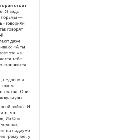
стория стоит
е. Я ведь
к тюрьмы —
дь» говорили
так говорят
ой
елают даже
шиваю: «А ты
сёт это «в
яется тебе.
то становится
, недавно я
а таком
о театра. Они
к культуры.
ровой войны. И
ите, что
ев, Ив Сен
 человек,
дит на подиуме
лее гремучее, у