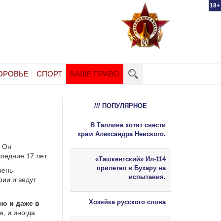
18+
ОРОВЬЕ
СПОРТ
ВАШЕ ПРАВО
/// ПОПУЛЯРНОЕ
В Таллине хотят снести
храм Александра Невского.
. Он
ледние 17 лет.
«Ташкентский» Ил-114
прилетел в Бухару на
чень
испытания.
фии и ведут
Хозяйка русского слова
но и даже в
я, и иногда