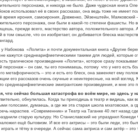
ительного персонажа, и никогда не было. Даже чудесная книга Оле
абоков использовал её в своих рассказах, она ведь тоже не имеет п
ё время ирония, самоирония, Довженко, Эйзенштейн, Маяковский –
жительного персонажа, они были в какой-то степени фашисты. Но в
ищешь, прежде всего, мастерство автора, положительного автора. 
 в том смысле, что он изобретает, он добивается блеска мастерства
ангард.
 у Набокова
«Лолита» и почти документальная книга «Другие бере
мне кажутся среднеарифметическими такими для людей, которые о
 есть трагическое произведение «Лолита», которое сразу показывает
 персонаж – он сам, ты его понимаешь, потому
что у него есть бо
его метафоричность – это и есть его блеск, она заменяет ему поло
укции его рассказов очень скучные и неинтересные, на мой взгляд. 
это среднеарифметические эмигрантские произведения, и мне это 
я, что сейчас большая катастрофа во всём мире, но здесь у на
вительно, обнулилась. Когда ты приходишь в театр и видишь, как все
ыми голосами, думаешь, а где же эта старая школа мхатовская, а гд
речь нараспев. «Современник» и Театр на Таганке 40 лет назад сд
разднили старую культуру. Но Станиславский не упразднил Комеди 
 наложил ещё бытовизм. И все его актрисы – это были леди, это бы
играть и тётку в очереди. А сейчас сама актриса и сам актёр – это 