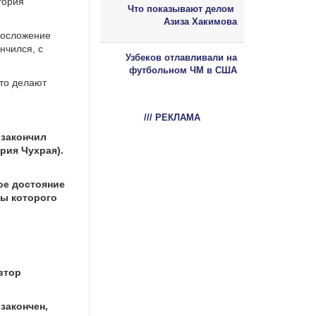
тория
Что показывают делом
Азиза Хакимова
ихосложение
нчился, с
Узбеков отлавливали на
футбольном ЧМ в США
что делают
/// РЕКЛАМА
 закончил
рия Чухрая).
ое достояние
ты которого
втор
закончен,