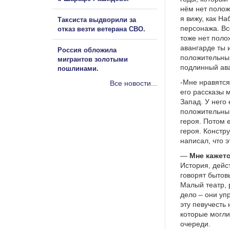
нём нет полож
я вижу, как Н
Таксиста выдворили за
персонажа. Вс
отказ везти ветерана СВО.
тоже нет поло
авангарде ты 
Россия обложила
положительный
мигрантов золотыми
подлинный ав
пошлинами.
-Мне нравятся
Все новости...
его рассказы 
Запад. У него
положительный
героя. Потом 
героя. Констр
написал, что 
—
Мне кажетс
История, дейст
говорят бытов
Малый театр, 
дело – они уп
эту певучесть
которые могли 
очереди.