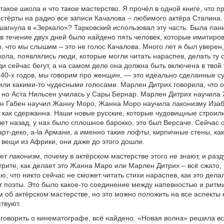
такое школа и что такое мастерство. Я прочёл в одной книге, что п
стёрты на радио все записи Качалова – любимого актёра Сталина. 
шагнула в «Зеркало»? Тарковский использовал эту часть. Была пан
 в течение двух дней было найдено пять человек, которые имитиро
о, что мы слышим – это не голос Качалова. Много лет я был уверен, 
кола, появлялись люди, которые могли читать нараспев, делать ту 
ди сейчас бегут, а на самом деле она должна быть включена в твой 
-40-х годов, мы говорим про женщин, — это идеально сделанные с
или какими-то чудесными голосами. Марлен Дитрих говорила, что о
 но Аста Нильсен училась у Сары Бернар. Марлен Дитрих научила
ан Габен научил Жанну Моро, Жанна Моро научила лаконизму Иза
 как сдержанна. Наши новые русские, которые чудовищные строил
лет назад, у нах было сплошное барокко, это был Версаче. Сейчас о
арт-деко, a-la Армани, а именно такие лофты, кирпичные стены, ка
вещи из Африки, они даже до этого дошли.
ет лаконизм, почему в актёрском мастерстве этого не знают, и раз
рите, как делает это Жанна Маро или Марлен Дитрих – всё сжато, 
, что никто сейчас не сможет читать стихи нараспев, как это делал
т поэты. Это было какое-то соединение между напевностью и ритм
м об актёрском мастерстве, но это можно положить на все аспекты 
твуют.
 говорить о кинематографе, всё найдено. «Новая волна» решила всё