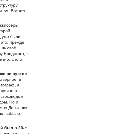
структуру
чная. Вот что
режиссёры,
тарой
д уже были
 это, прежде
ишь своё
у Бродского, я
иятно. Это и
же не пустое
наверное, в
отограф, а
оричность,
востоковедом
дры. Но и
ство Довженко
ю, забыло.
й был в 20-е
льную вещь – в