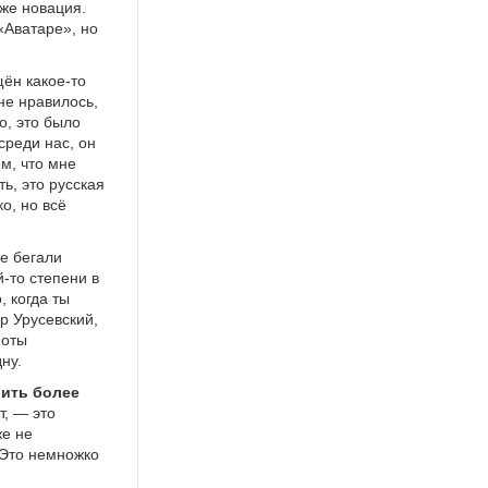
же новация.
«Аватаре», но
ён какое-то
не нравилось,
о, это было
среди нас, он
ем, что мне
ь, это русская
о, но всё
де бегали
-то степени в
 когда ты
р Урусевский,
ноты
ну.
рить более
т, — это
же не
 Это немножко