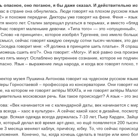
ь опасное, оно поганое, я бы даже сказал. И действительно и
ас в стране она обнулилась. Люди говорят на плохом русском язык
» и похожие передачи. Дикторы уже говорят на фене. Феня – язы
тя много лет. Сталин запрещал ругаться в тюрьмах, и вместо «бля
ейчас говорят маленькие девочки. «Типа того» — это «опущенный», 
 Слово «в принципе», которое изобрёл Тургенев, оно имело больш
мысл, сейчас говорят каждую секунду сотни тысяч человек, это д
Соседка говорит мне: «Я должна в принципе шить платье». Я спра
можешь сшить его?». Она говорит: «Могу». И всё равно она произне
ез пять минут. Ослаблено внутреннее сознание, которое не подчин
пасно. Язык – выражение лица народа, и когда все говорят плохо, 
ектор музея Пушкина Антонова говорит на чудесном русском языке
еры Горностаевой – профессора из консерватории. Они говорят н
е, на котором не говорят актёры МХАТа, и не говорят актёры Малог
ивительна московская речь. Как такое происходит? А язык – это зна
ова: «Век начинается не с календарной даты, век начинается с ми
 всегда – хаос в культуре». А сейчас какой хаос в дизайне, посмотр
ежде. Всякая одежда всегда держалась 7-10 лет, Пьер Карден, Зайц
, который делал всё время арт-деко, но ещё появляется 200 тысяч
е 3 месяца меняют каблук, причёску, юбку. То, что сейчас происхо
азложения.
Конечно, ты, когда хочешь сделать в театре или кино бо