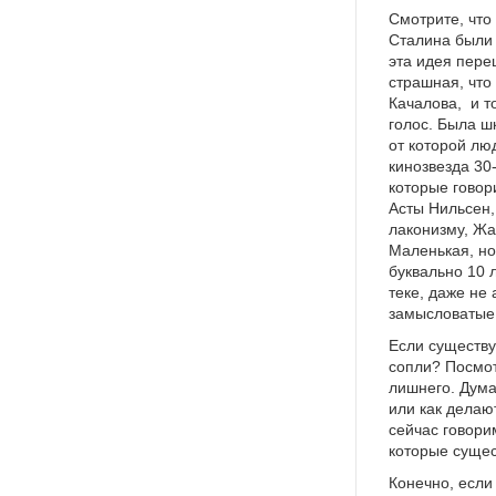
Смотрите, что 
Сталина были 
эта идея пере
страшная, что
Качалова,
и т
голос. Была ш
от которой лю
кинозвезда 30
которые говор
Асты Нильсен,
лаконизму, Ж
Маленькая, но
буквально 10 
теке, даже не 
замысловатые 
Если существу
сопли? Посмот
лишнего. Думаю
или как делаю
сейчас говори
которые сущес
Конечно, если