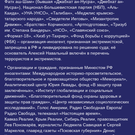
Фатх аш-Шам» (бывшая «Джабхат ан-Нусра», «Джебхат ан-
Нусра»), Национал-Большевистская партия (НБП), «Аль-
Каида», «УНА-УНСО», «Талибан», «Меджлис крымско-
татарского народа», «Свидетели Иеговы», «Мизантропик
Дивижн», «Братство» Корчинского, «Артподготовка», «Тризуб
им. Степана Бандеры», «НСО», «Славянский союз»,
«Формат-18», «Хизб ут-Тахрир», «Фонд борьбы с коррупцией»
(ФБК) – организация-иноагент, признанная экстремистской,
запрещена в РФ и ликвидирована по решению суда; её
основатель Алексей Навальный включён в перечень
террористов и экстремистов.
* Организации и граждане, признанные Минюстом РФ
иноагентами: Международное историко-просветительское,
благотворительное и правозащитное общество «Мемориал»,
Аналитический центр Юрия Левады, фонд «В защиту прав
заключённых», «Институт глобализации и социальных
движений», «Благотворительный фонд охраны здоровья и
защиты прав граждан», «Центр независимых социологических
исследований», Голос Америки, Радио Свободная Европа/
Радио Свобода, телеканал «Настоящее время»,
Кавказ.Реалии, Крым.Реалии, Сибирь.Реалии, правозащитник
Лев Пономарёв, журналисты Людмила Савицкая и Сергей
Маркелов, главред газеты «Псковская губерния» Денис