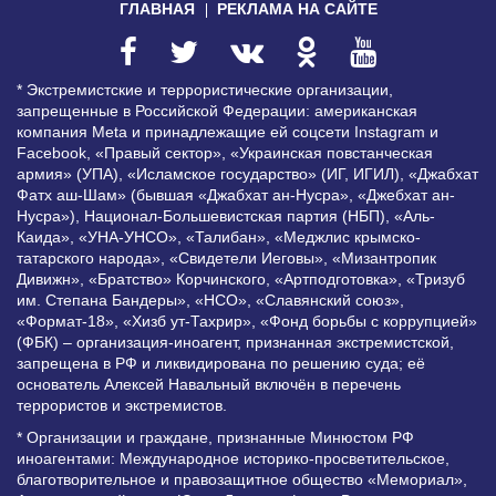
ГЛАВНАЯ
РЕКЛАМА НА САЙТЕ
* Экстремистские и террористические организации,
запрещенные в Российской Федерации: американская
компания Meta и принадлежащие ей соцсети Instagram и
Facebook, «Правый сектор», «Украинская повстанческая
армия» (УПА), «Исламское государство» (ИГ, ИГИЛ), «Джабхат
Фатх аш-Шам» (бывшая «Джабхат ан-Нусра», «Джебхат ан-
Нусра»), Национал-Большевистская партия (НБП), «Аль-
Каида», «УНА-УНСО», «Талибан», «Меджлис крымско-
татарского народа», «Свидетели Иеговы», «Мизантропик
Дивижн», «Братство» Корчинского, «Артподготовка», «Тризуб
им. Степана Бандеры», «НСО», «Славянский союз»,
«Формат-18», «Хизб ут-Тахрир», «Фонд борьбы с коррупцией»
(ФБК) – организация-иноагент, признанная экстремистской,
запрещена в РФ и ликвидирована по решению суда; её
основатель Алексей Навальный включён в перечень
террористов и экстремистов.
* Организации и граждане, признанные Минюстом РФ
иноагентами: Международное историко-просветительское,
благотворительное и правозащитное общество «Мемориал»,