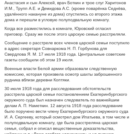
Анастасия и сын Алексей, врач Боткин и трое слуг Харитонов
И.М., Трупп А.Е. и Демидова А.С. (кроме поварёнка Седнёва,
удалённого накануне из дома) спустились со второго этажа
дома и перешли в угловую полуподвальную комнату.
Когда все разместились в комнате, Юровский огласил
приговор. Сразу же после этого царскую семью расстреляли.
Сообщение о расстреле всех членов царской семьи поступило
в адрес секретаря Совнаркома Н. П. Горбунова для
Свердлова Я. М. 17 июля 1918 года. Центральные советские
газеты сообщили об этом 19 июля.
Военные власти Белой армии образовали следственную
комиссию, которая произвела осмотр шахты заброшенного
рудника вблизи деревни Коптяки.
30 июля 1918 года для расследования обстоятельств
расстрела царской семьи постановлением Екатеринбургского
окружного суда был назначен следователь по важнейшим
делам А. П. Наметкин. 12 августа 1918 года расследование
было поручено вести члену Екатеринбургского окружного суда
И. А. Сергееву, который осмотрел дом Ипатьева, в том числе и
полуподвальную комнату, где была расстреляна царская
семья, собрал и описал вещественные доказательства,
найденные в «Доме особого назначения» и на руднике.