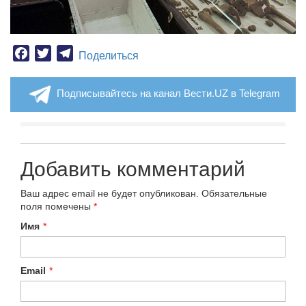
Facebook
Twitter
Telegram
Поделиться
Подписывайтесь на канал Вести.UZ в Telegram
Добавить комментарий
Ваш адрес email не будет опубликован.
Обязательные
поля помечены
*
Имя
*
Email
*