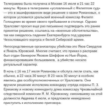
Телеграмма была получена в Москве 16 июля в 21 час 22
минуты. Фраза в телеграмме «условленный с Филиппом суд»
— это в зашифрованном виде решение о казни Романовых, о
котором условился уральский военный комиссар Филипп
Голощекин во время своего пребывания в столице. Однако
Уралсовет просил еще раз письменно подтвердить это ранее
принятое решение, ссылаясь на «военные обстоятельства»,
так как ожидалось падение Екатеринбурга под ударами
Чехословацкого корпуса и белой Сибирской армии.
Непосредственные организаторы убийства-это Яков Свердлов
и Янкель Юровский. Многие считают, что приказ о расправе
был отдан банкиром Яковом Шиффом из Нью-Йорка,
финансировавшим большевиков, а убийство носило
ритуальный характер.
В ночь с 16 на 17 июля Романовы и обслуга легли спать, как
обычно, в 22 часа 30 минут. В 23 часа 30 минут в особняк
явились два особоуполномоченных от Уралсовета. Они
вручили решение исполкома командиру отряда охраны П. З.
Ермакову и новому коменданту дома комиссару Чрезвычайной
следственной комиссии Я. М. Юровскому, сменившему на этой
должности Авдеева 4 июля, и предложили немедленно
приступить к исполнению приговора.