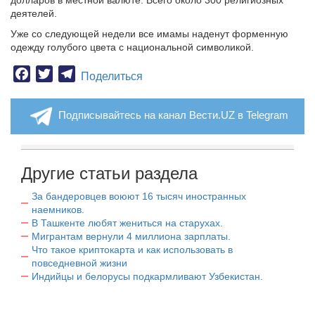
долларов в местной валюте. Всего около 300 религиозных
деятелей.
Уже со следующей недели все имамы наденут форменную
одежду голубого цвета с национальной символикой.
Facebook
Twitter
Telegram
Поделиться
Подписывайтесь на канал Вести.UZ в Telegram
Другие статьи раздела
За бандеровцев воюют 16 тысяч иностранных
наемников.
В Ташкенте любят жениться на старухах.
Мигрантам вернули 4 миллиона зарплаты.
Что такое криптокарта и как использовать в
повседневной жизни
Индийцы и белорусы подкармливают Узбекистан.