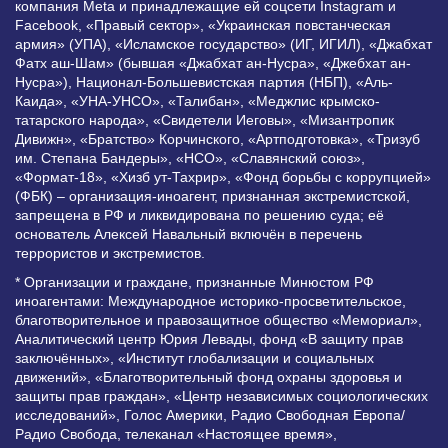
компания Meta и принадлежащие ей соцсети Instagram и
Facebook, «Правый сектор», «Украинская повстанческая
армия» (УПА), «Исламское государство» (ИГ, ИГИЛ), «Джабхат
Фатх аш-Шам» (бывшая «Джабхат ан-Нусра», «Джебхат ан-
Нусра»), Национал-Большевистская партия (НБП), «Аль-
Каида», «УНА-УНСО», «Талибан», «Меджлис крымско-
татарского народа», «Свидетели Иеговы», «Мизантропик
Дивижн», «Братство» Корчинского, «Артподготовка», «Тризуб
им. Степана Бандеры», «НСО», «Славянский союз»,
«Формат-18», «Хизб ут-Тахрир», «Фонд борьбы с коррупцией»
(ФБК) – организация-иноагент, признанная экстремистской,
запрещена в РФ и ликвидирована по решению суда; её
основатель Алексей Навальный включён в перечень
террористов и экстремистов.
* Организации и граждане, признанные Минюстом РФ
иноагентами: Международное историко-просветительское,
благотворительное и правозащитное общество «Мемориал»,
Аналитический центр Юрия Левады, фонд «В защиту прав
заключённых», «Институт глобализации и социальных
движений», «Благотворительный фонд охраны здоровья и
защиты прав граждан», «Центр независимых социологических
исследований», Голос Америки, Радио Свободная Европа/
Радио Свобода, телеканал «Настоящее время»,