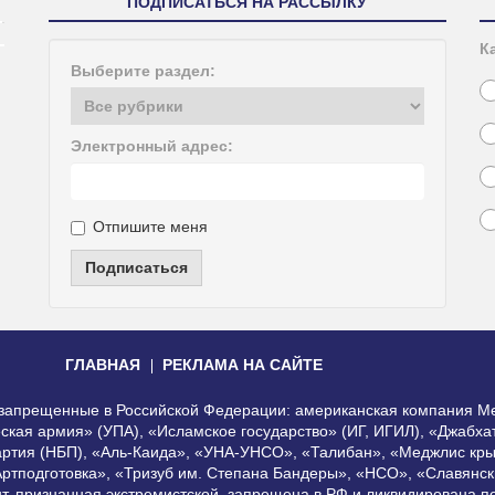
ПОДПИСАТЬСЯ НА РАССЫЛКУ
К
Выберите раздел:
Электронный адрес:
Отпишите меня
Подписаться
ГЛАВНАЯ
РЕКЛАМА НА САЙТЕ
, запрещенные в Российской Федерации: американская компания Me
еская армия» (УПА), «Исламское государство» (ИГ, ИГИЛ), «Джабх
артия (НБП), «Аль-Каида», «УНА-УНСО», «Талибан», «Меджлис кры
Артподготовка», «Тризуб им. Степана Бандеры», «НСО», «Славянск
нт, признанная экстремистской, запрещена в РФ и ликвидирована 