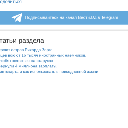
legram
оделиться
Подписывайтесь на канал Вести.UZ в Telegram
татьи раздела
роют остров Рихарда Зорге
цев воюют 16 тысяч иностранных наемников.
любят жениться на старухах.
ернули 4 миллиона зарплаты.
риптокарта и как использовать в повседневной жизни