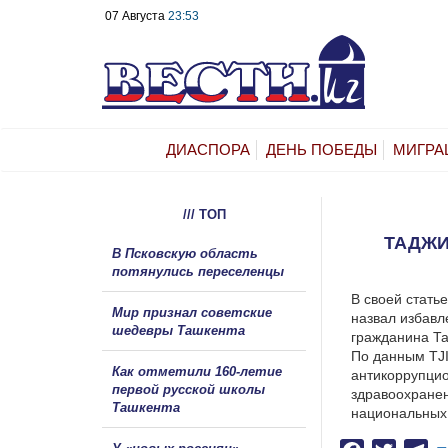
07 Августа
23:53
ДИАСПОРА
ДЕНЬ ПОБЕДЫ
МИГРА
/// ТОП
ТАДЖИ
В Псковскую область
потянулись переселенцы
В своей стать
Мир признал советские
назвал избавл
шедевры Ташкента
гражданина Та
По данным TJI
Как отметили 160-летие
антикоррупцио
первой русской школы
здравоохранен
Ташкента
национальных