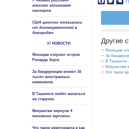
У «новых россиян»
Facebook
Twitter
Te
П
массово отнимают
паспорта
США цинично отказались
от договоренностей в
Анкоридже
Другие с
/// НОВОСТИ
Японцам отк
Японцам откроют остров
За бандеров
Рихарда Зорге
В Ташкенте 
Мигрантам в
За бандеровцев воюют 16
Что такое к
тысяч иностранных
наемников.
В Ташкенте любят жениться
на старухах.
Мигрантам вернули 4
миллиона зарплаты.
Что такое криптокарта и как