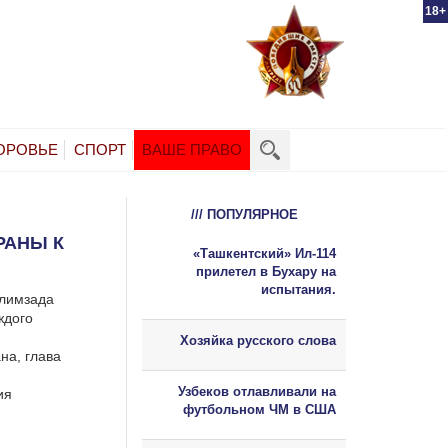
18+
ОРОВЬЕ
СПОРТ
ВАШЕ ПРАВО
/// ПОПУЛЯРНОЕ
РАНЫ К
«Ташкентский» Ил-114
прилетел в Бухару на
испытания.
алимзада
ждого
Хозяйка русского слова
на, глава
Узбеков отлавливали на
ия
футбольном ЧМ в США