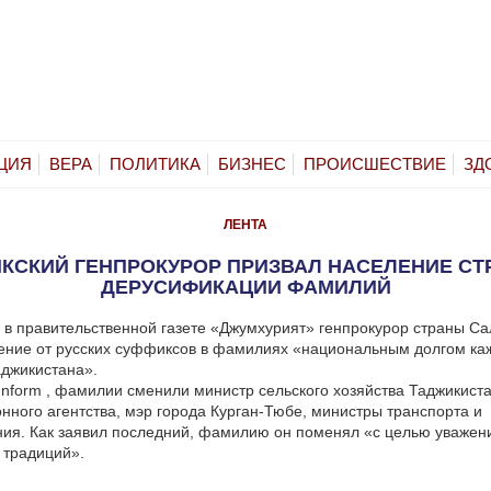
ЦИЯ
ВЕРА
ПОЛИТИКА
БИЗНЕС
ПРОИСШЕСТВИЕ
ЗД
ЛЕНТА
КСКИЙ ГЕНПРОКУРОР ПРИЗВАЛ НАСЕЛЕНИЕ СТ
ДЕРУСИФИКАЦИИ ФАМИЛИЙ
е в правительственной газете «Джумхурият» генпрокурор страны С
ение от русских суффиксов в фамилиях «национальным долгом ка
джикистана».
nform , фамилии сменили министр сельского хозяйства Таджикиста
нного агентства, мэр города Курган-Тюбе, министры транспорта и
ия. Как заявил последний, фамилию он поменял «с целью уважен
 традиций».