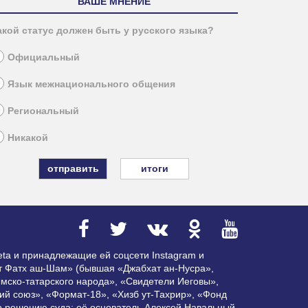
ВАШЕ МНЕНИЕ
акой статус должен быть у русского языка?
Официальный
Язык межнационального общения
Региональный
Никакой
итоги
ta и принадлежащие ей соцсети Instagram и
ат Фатх аш-Шам» (бывшая «Джабхат ан-Нусра»,
мско-татарского народа», «Свидетели Иеговы»,
ий союз», «Формат-18», «Хизб ут-Тахрир», «Фонд
по решению суда; её основатель Алексей Навальный