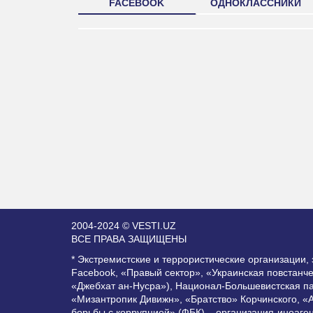
FACEBOOK
ОДНОКЛАССНИКИ
2004-2024 © VESTI.UZ
ВСЕ ПРАВА ЗАЩИЩЕНЫ
* Экстремистские и террористические организации
Facebook, «Правый сектор», «Украинская повстанч
«Джебхат ан-Нусра»), Национал-Большевистская п
«Мизантропик Дивижн», «Братство» Корчинского, «
борьбы с коррупцией» (ФБК) – организация-иноаге