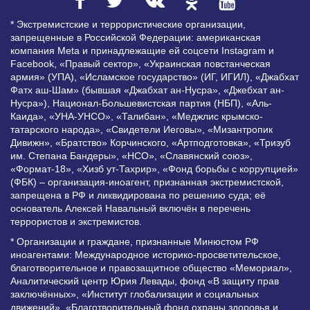
* Экстремистские и террористические организации,
запрещенные в Российской Федерации: американская
компания Meta и принадлежащие ей соцсети Instagram и
Facebook, «Правый сектор», «Украинская повстанческая
армия» (УПА), «Исламское государство» (ИГ, ИГИЛ), «Джабхат
Фатх аш-Шам» (бывшая «Джабхат ан-Нусра», «Джебхат ан-
Нусра»), Национал-Большевистская партия (НБП), «Аль-
Каида», «УНА-УНСО», «Талибан», «Меджлис крымско-
татарского народа», «Свидетели Иеговы», «Мизантропик
Дивижн», «Братство» Корчинского, «Артподготовка», «Тризуб
им. Степана Бандеры», «НСО», «Славянский союз»,
«Формат-18», «Хизб ут-Тахрир», «Фонд борьбы с коррупцией»
(ФБК) – организация-иноагент, признанная экстремистской,
запрещена в РФ и ликвидирована по решению суда; её
основатель Алексей Навальный включён в перечень
террористов и экстремистов.
* Организации и граждане, признанные Минюстом РФ
иноагентами: Международное историко-просветительское,
благотворительное и правозащитное общество «Мемориал»,
Аналитический центр Юрия Левады, фонд «В защиту прав
заключённых», «Институт глобализации и социальных
движений», «Благотворительный фонд охраны здоровья и