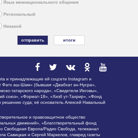
Язык межнационального общения
Региональный
Никакой
итоги
ta и принадлежащие ей соцсети Instagram и
ат Фатх аш-Шам» (бывшая «Джабхат ан-Нусра»,
мско-татарского народа», «Свидетели Иеговы»,
ий союз», «Формат-18», «Хизб ут-Тахрир», «Фонд
по решению суда; её основатель Алексей Навальный
отворительное и правозащитное общество
циальных движений», «Благотворительный фонд
ио Свободная Европа/Радио Свобода, телеканал
ла Савицкая и Сергей Маркелов, главред газеты