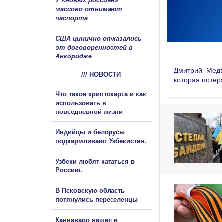
У «новых россиян»
массово отнимают
паспорта
США цинично отказались
от договоренностей в
Анкоридже
Дмитрий Медв
/// НОВОСТИ
которая потер
Что такое криптокарта и как
использовать в
повседневной жизни
Индийцы и белорусы
подкармливают Узбекистан.
Узбеки любят кататься в
Россию.
В Псковскую область
потянулись переселенцы
Каннаваро нашел в