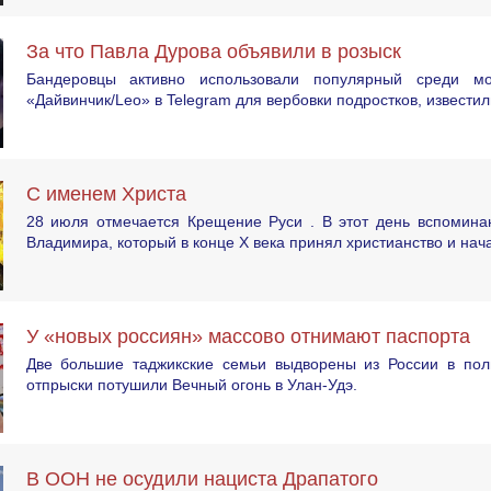
За что Павла Дурова объявили в розыск
Бандеровцы активно использовали популярный среди мо
«Дайвинчик/Leo» в Telegram для вербовки подростков, известил
С именем Христа
28 июля отмечается Крещение Руси . В этот день вспоминаю
Владимира, который в конце X века принял христианство и нач
У «новых россиян» массово отнимают паспорта
Две большие таджикские семьи выдворены из России в пол
отпрыски потушили Вечный огонь в Улан-Удэ.
В ООН не осудили нациста Драпатого