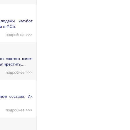
лодежи чат-бот
и в ФСБ.
подробнее >>>
т святого князя
ал крестить…
подробнее >>>
ном составе. Их
подробнее >>>