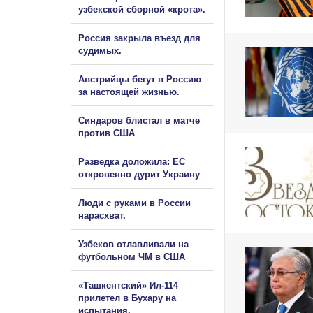
узбекской сборной «крота».
Россия закрыла въезд для
судимых.
Австрийцы бегут в Россию
за настоящей жизнью.
Синдаров блистал в матче
против США
Разведка доложила: ЕС
откровенно дурит Украину
Люди с руками в России
нарасхват.
Узбеков отлавливали на
футбольном ЧМ в США
«Ташкентский» Ил-114
прилетел в Бухару на
испытания.