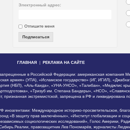
Электронный адрес:
Отпишите меня
Подписаться
ГЛАВНАЯ
РЕКЛАМА НА САЙТЕ
, запрещенные в Российской Федерации: американская компания Me
еская армия» (УПА), «Исламское государство» (ИГ, ИГИЛ), «Джабх
артия (НБП), «Аль-Каида», «УНА-УНСО», «Талибан», «Меджлис кры
Артподготовка», «Тризуб им. Степана Бандеры», «НСО», «Славянск
нт, признанная экстремистской, запрещена в РФ и ликвидирована 
РФ иноагентами: Международное историко-просветительское, благ
онд «В защиту прав заключённых», «Институт глобализации и со
независимых социологических исследований», Голос Америки, Рад
 Сибирь.Реалии, правозащитник Лев Пономарёв, журналисты Людми