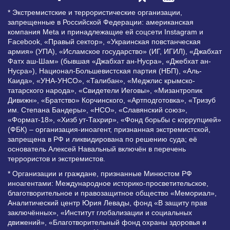
* Экстремистские и террористические организации,
запрещенные в Российской Федерации: американская
компания Meta и принадлежащие ей соцсети Instagram и
Facebook, «Правый сектор», «Украинская повстанческая
армия» (УПА), «Исламское государство» (ИГ, ИГИЛ), «Джабхат
Фатх аш-Шам» (бывшая «Джабхат ан-Нусра», «Джебхат ан-
Нусра»), Национал-Большевистская партия (НБП), «Аль-
Каида», «УНА-УНСО», «Талибан», «Меджлис крымско-
татарского народа», «Свидетели Иеговы», «Мизантропик
Дивижн», «Братство» Корчинского, «Артподготовка», «Тризуб
им. Степана Бандеры», «НСО», «Славянский союз»,
«Формат-18», «Хизб ут-Тахрир», «Фонд борьбы с коррупцией»
(ФБК) – организация-иноагент, признанная экстремистской,
запрещена в РФ и ликвидирована по решению суда; её
основатель Алексей Навальный включён в перечень
террористов и экстремистов.
* Организации и граждане, признанные Минюстом РФ
иноагентами: Международное историко-просветительское,
благотворительное и правозащитное общество «Мемориал»,
Аналитический центр Юрия Левады, фонд «В защиту прав
заключённых», «Институт глобализации и социальных
движений», «Благотворительный фонд охраны здоровья и