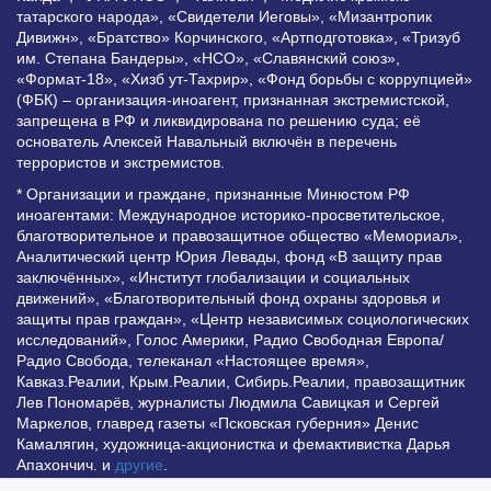
татарского народа», «Свидетели Иеговы», «Мизантропик
Дивижн», «Братство» Корчинского, «Артподготовка», «Тризуб
им. Степана Бандеры», «НСО», «Славянский союз»,
«Формат-18», «Хизб ут-Тахрир», «Фонд борьбы с коррупцией»
(ФБК) – организация-иноагент, признанная экстремистской,
запрещена в РФ и ликвидирована по решению суда; её
основатель Алексей Навальный включён в перечень
террористов и экстремистов.
* Организации и граждане, признанные Минюстом РФ
иноагентами: Международное историко-просветительское,
благотворительное и правозащитное общество «Мемориал»,
Аналитический центр Юрия Левады, фонд «В защиту прав
заключённых», «Институт глобализации и социальных
движений», «Благотворительный фонд охраны здоровья и
защиты прав граждан», «Центр независимых социологических
исследований», Голос Америки, Радио Свободная Европа/
Радио Свобода, телеканал «Настоящее время»,
Кавказ.Реалии, Крым.Реалии, Сибирь.Реалии, правозащитник
Лев Пономарёв, журналисты Людмила Савицкая и Сергей
Маркелов, главред газеты «Псковская губерния» Денис
Камалягин, художница-акционистка и фемактивистка Дарья
Апахончич. и
другие
.