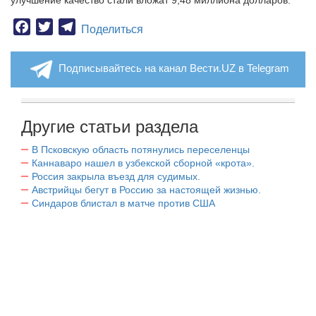
улучшение качество стали вложат 9,48 миллиона долларов.
Facebook
Twitter
Telegram
Поделиться
Подписывайтесь на канал Вести.UZ в Telegram
Другие статьи раздела
В Псковскую область потянулись переселенцы
Каннаваро нашел в узбекской сборной «крота».
Россия закрыла въезд для судимых.
Австрийцы бегут в Россию за настоящей жизнью.
Синдаров блистал в матче против США