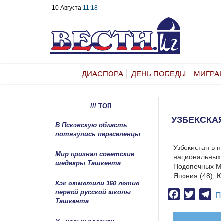
10 Августа
11:18
ДИАСПОРА
ДЕНЬ ПОБЕДЫ
МИГРА
/// ТОП
УЗБЕКСКА
В Псковскую область
потянулись переселенцы
Узбекистан в 
Мир признал советские
национальных
шедевры Ташкента
Подопечных Ми
Япония (48), 
Как отметили 160-летие
первой русской школы
Facebook
Twitter
Te
П
Ташкента