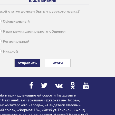
ВАШЕ МНЕНИЕ
акой статус должен быть у русского языка?
Официальный
Язык межнационального общения
Региональный
Никакой
итоги
ta и принадлежащие ей соцсети Instagram и
ат Фатх аш-Шам» (бывшая «Джабхат ан-Нусра»,
мско-татарского народа», «Свидетели Иеговы»,
ий союз», «Формат-18», «Хизб ут-Тахрир», «Фонд
по решению суда; её основатель Алексей Навальный