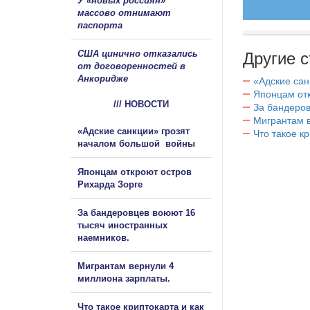
У «новых россиян»
массово отнимают
паспорта
США цинично отказались
Другие с
от договоренностей в
Анкоридже
«Адские са
Японцам отк
/// НОВОСТИ
За бандеров
Мигрантам в
«Адские санкции» грозят
Что такое к
началом большой войны
Японцам откроют остров
Рихарда Зорге
За бандеровцев воюют 16
тысяч иностранных
наемников.
Мигрантам вернули 4
миллиона зарплаты.
Что такое криптокарта и как