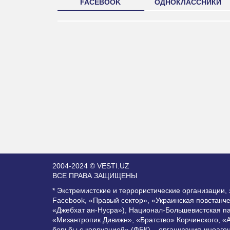
FACEBOOK
ОДНОКЛАССНИКИ
2004-2024 © VESTI.UZ
ВСЕ ПРАВА ЗАЩИЩЕНЫ
* Экстремистские и террористические организации
Facebook, «Правый сектор», «Украинская повстанч
«Джебхат ан-Нусра»), Национал-Большевистская п
«Мизантропик Дивижн», «Братство» Корчинского, «
борьбы с коррупцией» (ФБК) – организация-иноаге