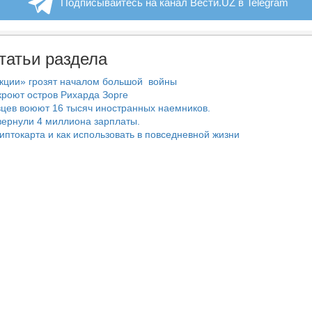
Подписывайтесь на канал Вести.UZ в Telegram
татьи раздела
нкции» грозят началом большой войны
роют остров Рихарда Зорге
цев воюют 16 тысяч иностранных наемников.
ернули 4 миллиона зарплаты.
риптокарта и как использовать в повседневной жизни