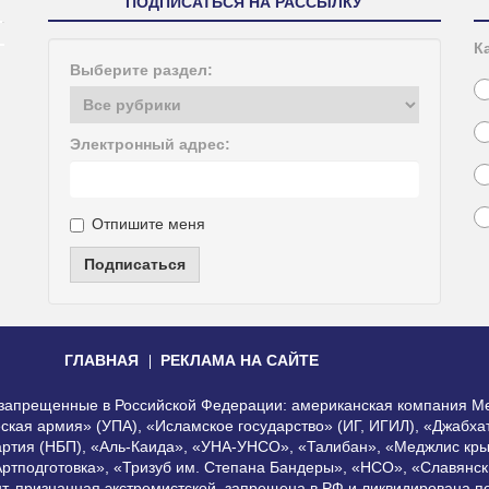
ПОДПИСАТЬСЯ НА РАССЫЛКУ
К
Выберите раздел:
Электронный адрес:
Отпишите меня
Подписаться
ГЛАВНАЯ
РЕКЛАМА НА САЙТЕ
, запрещенные в Российской Федерации: американская компания Me
еская армия» (УПА), «Исламское государство» (ИГ, ИГИЛ), «Джабх
артия (НБП), «Аль-Каида», «УНА-УНСО», «Талибан», «Меджлис кры
Артподготовка», «Тризуб им. Степана Бандеры», «НСО», «Славянск
нт, признанная экстремистской, запрещена в РФ и ликвидирована 