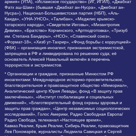
армия» (УПА), «Исламское государство» (ИГ, ИГИЛ), «Джабхат
Фатх аш-Шам» (бывшая «Джабхат ан-Нусра», «Джебхат ан-
Нусра»), Национал-Большевистская партия (НБП), «Аль-
Каида», «УНА-УНСО», «Талибан», «Меджлис крымско-
татарского народа», «Свидетели Иеговы», «Мизантропик
Дивижн», «Братство» Корчинского, «Артподготовка», «Тризуб
им. Степана Бандеры», «НСО», «Славянский союз»,
«Формат-18», «Хизб ут-Тахрир», «Фонд борьбы с коррупцией»
(ФБК) – организация-иноагент, признанная экстремистской,
запрещена в РФ и ликвидирована по решению суда; её
основатель Алексей Навальный включён в перечень
террористов и экстремистов.
* Организации и граждане, признанные Минюстом РФ
иноагентами: Международное историко-просветительское,
благотворительное и правозащитное общество «Мемориал»,
Аналитический центр Юрия Левады, фонд «В защиту прав
заключённых», «Институт глобализации и социальных
движений», «Благотворительный фонд охраны здоровья и
защиты прав граждан», «Центр независимых социологических
исследований», Голос Америки, Радио Свободная Европа/
Радио Свобода, телеканал «Настоящее время»,
Кавказ.Реалии, Крым.Реалии, Сибирь.Реалии, правозащитник
Лев Пономарёв, журналисты Людмила Савицкая и Сергей