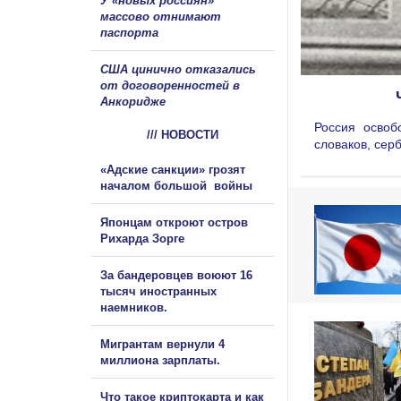
У «новых россиян»
массово отнимают
паспорта
США цинично отказались
от договоренностей в
Анкоридже
Россия освоб
/// НОВОСТИ
словаков, сер
«Адские санкции» грозят
началом большой войны
Японцам откроют остров
Рихарда Зорге
За бандеровцев воюют 16
тысяч иностранных
наемников.
Мигрантам вернули 4
миллиона зарплаты.
Что такое криптокарта и как