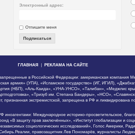
Электронный адрес:
Отпишите меня
Подписаться
ГЛАВНАЯ
РЕКЛАМА НА САЙТЕ
, запрещенные в Российской Федерации: американская компания Me
еская армия» (УПА), «Исламское государство» (ИГ, ИГИЛ), «Джабх
артия (НБП), «Аль-Каида», «УНА-УНСО», «Талибан», «Меджлис кры
Артподготовка», «Тризуб им. Степана Бандеры», «НСО», «Славянск
нт, признанная экстремистской, запрещена в РФ и ликвидирована 
РФ иноагентами: Международное историко-просветительское, благ
онд «В защиту прав заключённых», «Институт глобализации и со
независимых социологических исследований», Голос Америки, Рад
 Сибирь.Реалии, правозащитник Лев Пономарёв, журналисты Людми