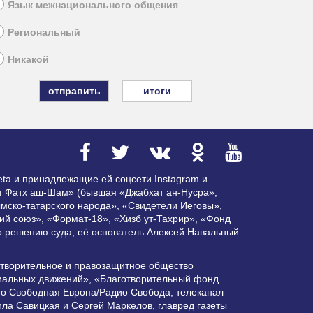
Язык межнационального общения
Региональный
Никакой
итоги
ta и принадлежащие ей соцсети Instagram и
ат Фатх аш-Шам» (бывшая «Джабхат ан-Нусра»,
мско-татарского народа», «Свидетели Иеговы»,
ий союз», «Формат-18», «Хизб ут-Тахрир», «Фонд
по решению суда; её основатель Алексей Навальный
отворительное и правозащитное общество
циальных движений», «Благотворительный фонд
ио Свободная Европа/Радио Свобода, телеканал
ла Савицкая и Сергей Маркелов, главред газеты