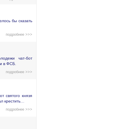
елось бы сказать
подробнее >>>
лодежи чат-бот
и в ФСБ.
подробнее >>>
т святого князя
ал крестить…
подробнее >>>