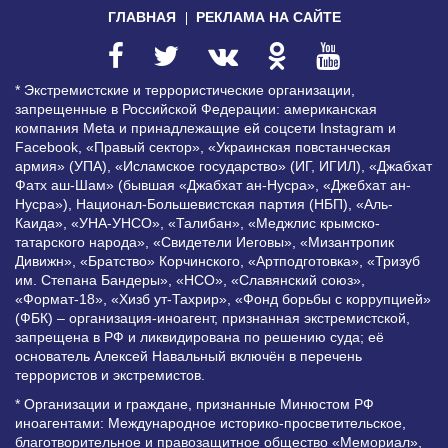
ГЛАВНАЯ
РЕКЛАМА НА САЙТЕ
* Экстремистские и террористические организации,
запрещенные в Российской Федерации: американская
компания Meta и принадлежащие ей соцсети Instagram и
Facebook, «Правый сектор», «Украинская повстанческая
армия» (УПА), «Исламское государство» (ИГ, ИГИЛ), «Джабхат
Фатх аш-Шам» (бывшая «Джабхат ан-Нусра», «Джебхат ан-
Нусра»), Национал-Большевистская партия (НБП), «Аль-
Каида», «УНА-УНСО», «Талибан», «Меджлис крымско-
татарского народа», «Свидетели Иеговы», «Мизантропик
Дивижн», «Братство» Корчинского, «Артподготовка», «Тризуб
им. Степана Бандеры», «НСО», «Славянский союз»,
«Формат-18», «Хизб ут-Тахрир», «Фонд борьбы с коррупцией»
(ФБК) – организация-иноагент, признанная экстремистской,
запрещена в РФ и ликвидирована по решению суда; её
основатель Алексей Навальный включён в перечень
террористов и экстремистов.
* Организации и граждане, признанные Минюстом РФ
иноагентами: Международное историко-просветительское,
благотворительное и правозащитное общество «Мемориал»,