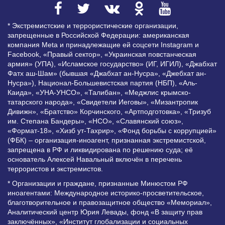
* Экстремистские и террористические организации,
запрещенные в Российской Федерации: американская
компания Meta и принадлежащие ей соцсети Instagram и
Facebook, «Правый сектор», «Украинская повстанческая
армия» (УПА), «Исламское государство» (ИГ, ИГИЛ), «Джабхат
Фатх аш-Шам» (бывшая «Джабхат ан-Нусра», «Джебхат ан-
Нусра»), Национал-Большевистская партия (НБП), «Аль-
Каида», «УНА-УНСО», «Талибан», «Меджлис крымско-
татарского народа», «Свидетели Иеговы», «Мизантропик
Дивижн», «Братство» Корчинского, «Артподготовка», «Тризуб
им. Степана Бандеры», «НСО», «Славянский союз»,
«Формат-18», «Хизб ут-Тахрир», «Фонд борьбы с коррупцией»
(ФБК) – организация-иноагент, признанная экстремистской,
запрещена в РФ и ликвидирована по решению суда; её
основатель Алексей Навальный включён в перечень
террористов и экстремистов.
* Организации и граждане, признанные Минюстом РФ
иноагентами: Международное историко-просветительское,
благотворительное и правозащитное общество «Мемориал»,
Аналитический центр Юрия Левады, фонд «В защиту прав
заключённых», «Институт глобализации и социальных