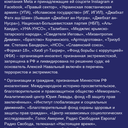
компания Meta и принадлежащие ей соцсети Instagram и
Facebook, «Правый сектор», «Украинская повстанческая
армия» (УПА), «Исламское государство» (ИГ, ИГИЛ), «Джабхат
Фатх аш-Шам» (бывшая «Джабхат ан-Нусра», «Джебхат ан-
Нусра»), Национал-Большевистская партия (НБП), «Аль-
Каида», «УНА-УНСО», «Талибан», «Меджлис крымско-
татарского народа», «Свидетели Иеговы», «Мизантропик
Дивижн», «Братство» Корчинского, «Артподготовка», «Тризуб
им. Степана Бандеры», «НСО», «Славянский союз»,
«Формат-18», «Хизб ут-Тахрир», «Фонд борьбы с коррупцией»
(ФБК) – организация-иноагент, признанная экстремистской,
запрещена в РФ и ликвидирована по решению суда; её
основатель Алексей Навальный включён в перечень
террористов и экстремистов.
* Организации и граждане, признанные Минюстом РФ
иноагентами: Международное историко-просветительское,
благотворительное и правозащитное общество «Мемориал»,
Аналитический центр Юрия Левады, фонд «В защиту прав
заключённых», «Институт глобализации и социальных
движений», «Благотворительный фонд охраны здоровья и
защиты прав граждан», «Центр независимых социологических
исследований», Голос Америки, Радио Свободная Европа/
Радио Свобода, телеканал «Настоящее время»,