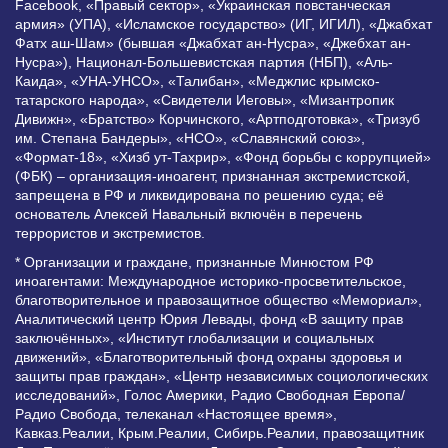
Facebook, «Правый сектор», «Украинская повстанческая
армия» (УПА), «Исламское государство» (ИГ, ИГИЛ), «Джабхат
Фатх аш-Шам» (бывшая «Джабхат ан-Нусра», «Джебхат ан-
Нусра»), Национал-Большевистская партия (НБП), «Аль-
Каида», «УНА-УНСО», «Талибан», «Меджлис крымско-
татарского народа», «Свидетели Иеговы», «Мизантропик
Дивижн», «Братство» Корчинского, «Артподготовка», «Тризуб
им. Степана Бандеры», «НСО», «Славянский союз»,
«Формат-18», «Хизб ут-Тахрир», «Фонд борьбы с коррупцией»
(ФБК) – организация-иноагент, признанная экстремистской,
запрещена в РФ и ликвидирована по решению суда; её
основатель Алексей Навальный включён в перечень
террористов и экстремистов.
* Организации и граждане, признанные Минюстом РФ
иноагентами: Международное историко-просветительское,
благотворительное и правозащитное общество «Мемориал»,
Аналитический центр Юрия Левады, фонд «В защиту прав
заключённых», «Институт глобализации и социальных
движений», «Благотворительный фонд охраны здоровья и
защиты прав граждан», «Центр независимых социологических
исследований», Голос Америки, Радио Свободная Европа/
Радио Свобода, телеканал «Настоящее время»,
Кавказ.Реалии, Крым.Реалии, Сибирь.Реалии, правозащитник