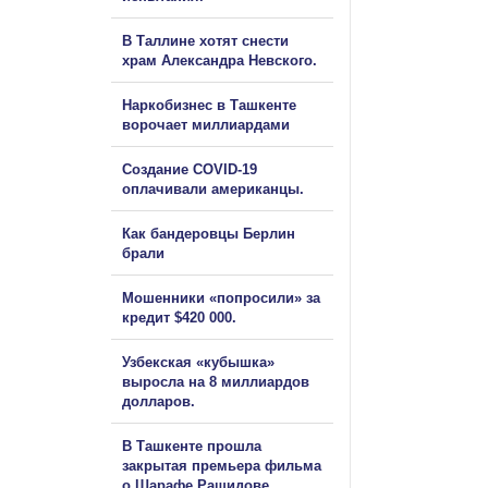
В Таллине хотят снести
храм Александра Невского.
Наркобизнес в Ташкенте
ворочает миллиардами
Создание COVID-19
оплачивали американцы.
Как бандеровцы Берлин
брали
Мошенники «попросили» за
кредит $420 000.
Узбекская «кубышка»
выросла на 8 миллиардов
долларов.
В Ташкенте прошла
закрытая премьера фильма
о Шарафе Рашидове.