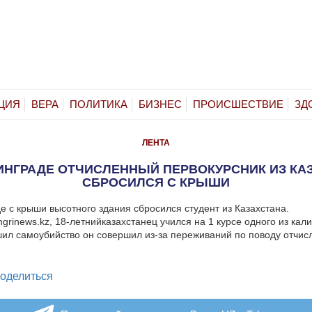
ЦИЯ
ВЕРА
ПОЛИТИКА
БИЗНЕС
ПРОИСШЕСТВИЕ
ЗД
ЛЕНТА
ИНГРАДЕ ОТЧИСЛЕННЫЙ ПЕРВОКУРСНИК ИЗ КА
СБРОСИЛСЯ С КРЫШИ
е с крыши высотного здания сбросился студент из Казахстана.
grinews.kz, 18-летнийказахстанец учился на 1 курсе одного из кал
шил самоубийство он совершил из-за переживаний по поводу отчис
legram
оделиться