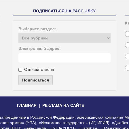
ПОДПИСАТЬСЯ НА РАССЫЛКУ
К
Выберите раздел:
Электронный адрес:
Отпишите меня
Подписаться
ГЛАВНАЯ
РЕКЛАМА НА САЙТЕ
, запрещенные в Российской Федерации: американская компания Me
еская армия» (УПА), «Исламское государство» (ИГ, ИГИЛ), «Джабх
артия (НБП), «Аль-Каида», «УНА-УНСО», «Талибан», «Меджлис кры