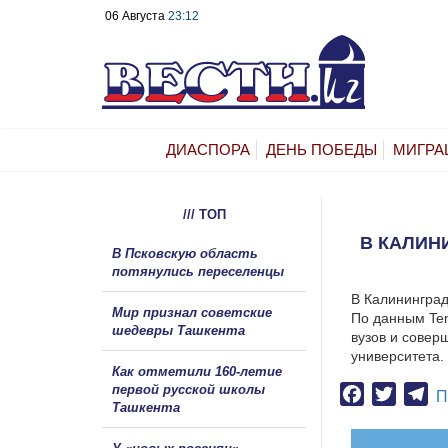
06 Августа
23:12
ДИАСПОРА
ДЕНЬ ПОБЕДЫ
МИГРА
/// ТОП
В КАЛИН
В Псковскую область
потянулись переселенцы
В Калининград
Мир признал советские
По данным Ten
шедевры Ташкента
вузов и совер
университета.
Как отметили 160-летие
первой русской школы
Facebook
Twitter
Te
П
Ташкента