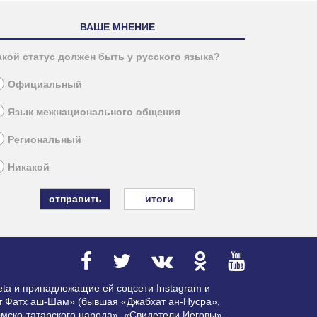
ВАШЕ МНЕНИЕ
акой статус должен быть у русского языка?
Официальный
Язык межнационального общения
Региональный
Никакой
итоги
ta и принадлежащие ей соцсети Instagram и
ат Фатх аш-Шам» (бывшая «Джабхат ан-Нусра»,
мско-татарского народа», «Свидетели Иеговы»,