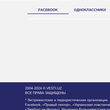
FACEBOOK
ОДНОКЛАССНИКИ
2004-2024 © VESTI.UZ
ВСЕ ПРАВА ЗАЩИЩЕНЫ
* Экстремистские и террористические организации
Facebook, «Правый сектор», «Украинская повстанч
«Джебхат ан-Нусра»), Национал-Большевистская п