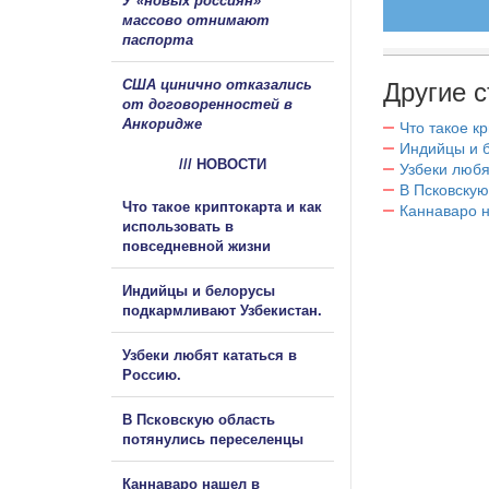
У «новых россиян»
массово отнимают
паспорта
США цинично отказались
Другие с
от договоренностей в
Анкоридже
Что такое к
Индийцы и 
/// НОВОСТИ
Узбеки любя
В Псковскую
Что такое криптокарта и как
Каннаваро н
использовать в
повседневной жизни
Индийцы и белорусы
подкармливают Узбекистан.
Узбеки любят кататься в
Россию.
В Псковскую область
потянулись переселенцы
Каннаваро нашел в