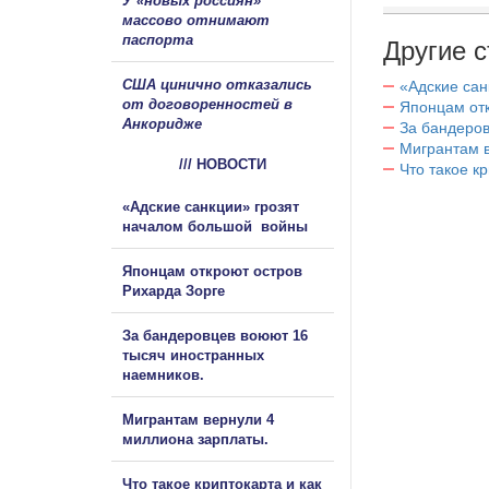
У «новых россиян»
массово отнимают
паспорта
Другие с
США цинично отказались
«Адские са
от договоренностей в
Японцам отк
Анкоридже
За бандеров
Мигрантам в
/// НОВОСТИ
Что такое к
«Адские санкции» грозят
началом большой войны
Японцам откроют остров
Рихарда Зорге
За бандеровцев воюют 16
тысяч иностранных
наемников.
Мигрантам вернули 4
миллиона зарплаты.
Что такое криптокарта и как