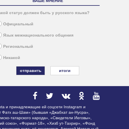
ВАШЕ МНЕНИЕ
акой статус должен быть у русского языка?
Официальный
Язык межнационального общения
Региональный
Никакой
итоги
ta и принадлежащие ей соцсети Instagram и
ат Фатх аш-Шам» (бывшая «Джабхат ан-Нусра»,
мско-татарского народа», «Свидетели Иеговы»,
ий союз», «Формат-18», «Хизб ут-Тахрир», «Фонд
по решению суда; её основатель Алексей Навальный