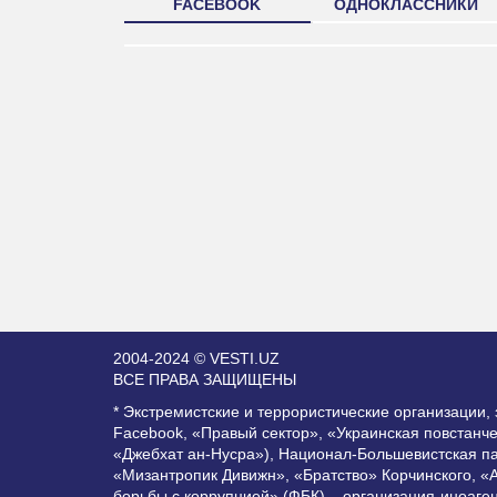
FACEBOOK
ОДНОКЛАССНИКИ
2004-2024 © VESTI.UZ
ВСЕ ПРАВА ЗАЩИЩЕНЫ
* Экстремистские и террористические организации
Facebook, «Правый сектор», «Украинская повстанч
«Джебхат ан-Нусра»), Национал-Большевистская п
«Мизантропик Дивижн», «Братство» Корчинского, «
борьбы с коррупцией» (ФБК) – организация-иноаге