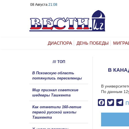
08 Августа
21:08
ДИАСПОРА
ДЕНЬ ПОБЕДЫ
МИГРА
/// ТОП
В КАНА
В Псковскую область
потянулись переселенцы
В университет
Мир признал советские
По данным 12у
шедевры Ташкента
Facebook
Twitter
Te
П
Как отметили 160-летие
первой русской школы
Ташкента