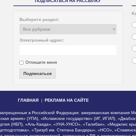
ПОДПИСАТЬСЯ НА РАССЫЛКУ
К
Выберите раздел:
Электронный адрес:
Отпишите меня
Подписаться
ГЛАВНАЯ
РЕКЛАМА НА САЙТЕ
, запрещенные в Российской Федерации: американская компания Me
еская армия» (УПА), «Исламское государство» (ИГ, ИГИЛ), «Джабх
артия (НБП), «Аль-Каида», «УНА-УНСО», «Талибан», «Меджлис кры
Артподготовка», «Тризуб им. Степана Бандеры», «НСО», «Славянск
нт, признанная экстремистской, запрещена в РФ и ликвидирована 