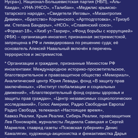
Нусра»), Национал-Большевистская партия (НБП), «Аль-
Каида», «УНА-УНСО», «Талибан», «Меджлис крымско-
татарского народа», «Свидетели Иеговы», «Мизантропик
Дивижн», «Братство» Корчинского, «Артподготовка», «Тризуб
им. Степана Бандеры», «НСО», «Славянский союз»,
«Формат-18», «Хизб ут-Тахрир», «Фонд борьбы с коррупцией»
(ФБК) – организация-иноагент, признанная экстремистской,
запрещена в РФ и ликвидирована по решению суда; её
основатель Алексей Навальный включён в перечень
террористов и экстремистов.
* Организации и граждане, признанные Минюстом РФ
иноагентами: Международное историко-просветительское,
благотворительное и правозащитное общество «Мемориал»,
Аналитический центр Юрия Левады, фонд «В защиту прав
заключённых», «Институт глобализации и социальных
движений», «Благотворительный фонд охраны здоровья и
защиты прав граждан», «Центр независимых социологических
исследований», Голос Америки, Радио Свободная Европа/
Радио Свобода, телеканал «Настоящее время»,
Кавказ.Реалии, Крым.Реалии, Сибирь.Реалии, правозащитник
Лев Пономарёв, журналисты Людмила Савицкая и Сергей
Маркелов, главред газеты «Псковская губерния» Денис
Камалягин, художница-акционистка и фемактивистка Дарья